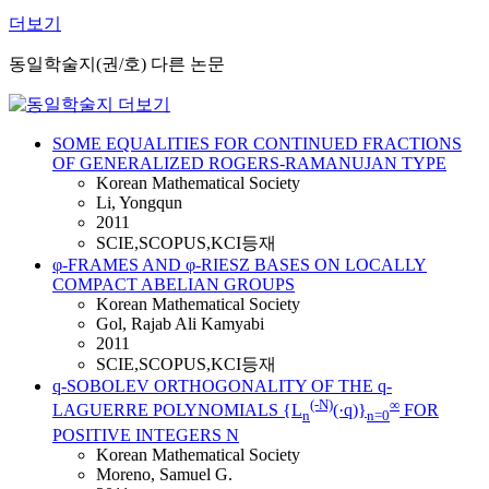
더보기
동일학술지(권/호) 다른 논문
SOME EQUALITIES FOR CONTINUED FRACTIONS
OF GENERALIZED ROGERS-RAMANUJAN TYPE
Korean Mathematical Society
Li, Yongqun
2011
SCIE,SCOPUS,KCI등재
φ-FRAMES AND φ-RIESZ BASES ON LOCALLY
COMPACT ABELIAN GROUPS
Korean Mathematical Society
Gol, Rajab Ali Kamyabi
2011
SCIE,SCOPUS,KCI등재
q-SOBOLEV ORTHOGONALITY OF THE q-
(-N)
∞
LAGUERRE POLYNOMIALS {L
(·q)}
FOR
n
n=0
POSITIVE INTEGERS N
Korean Mathematical Society
Moreno, Samuel G.