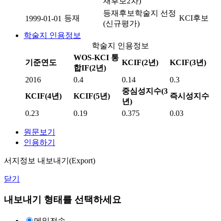
재후보2차)
등재후보학술지 선정
등재
KCI후보
1999-01-01
(신규평가)
학술지 인용정보
학술지 인용정보
WOS-KCI 통
기준연도
KCIF(2년)
KCIF(3년)
합IF(2년)
2016
0.4
0.14
0.3
중심성지수(3
KCIF(4년)
KCIF(5년)
즉시성지수
년)
0.23
0.19
0.375
0.03
원문보기
인용하기
서지정보 내보내기(Export)
닫기
내보내기 형태를 선택하세요
메일전송