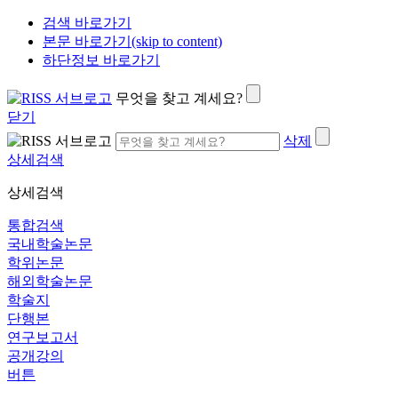
검색 바로가기
본문 바로가기(skip to content)
하단정보 바로가기
무엇을 찾고 계세요?
닫기
삭제
상세검색
상세검색
통합검색
국내학술논문
학위논문
해외학술논문
학술지
단행본
연구보고서
공개강의
버튼