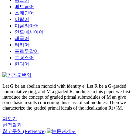
벵골어
베트남어
스페인어
아랍어
이탈리아어
인도네시아어
태국어
터키어
포르투갈어
프랑스어
힌디어
Let G be an abelian monoid with identity e. Let R be a G-graded
commutative ring, and M a graded R-module. In this paper we first
introduce the concept of graded primal submodules of M an give
some basic results concerning this class of submodules. Then we
characterize the graded primal ideals of the idealization R(+)M.
더보기
번역결과
참고문헌 (Reference)