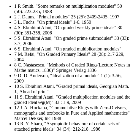
1 P. Smith, "Some remarks on multiplication modules" 50
(50): 223-235, 1988
2 J. Dauns, "Primal modules" 25 (25): 2409-2435, 1997
3 L. Fuchs, "On primal ideals" 1-6, 1950
4 S. Ebrahimi Atani, "On graded weakly prime ideals" 30
(30): 351-358, 2006
5 S. Ebrahimi Atani, "On graded prime submodules" 33 (33):
3-7, 2006
6 S. Ebrahimi Atani, "On graded multiplication modules"
7 M. Refai, "On Graded Primary Ideals" 28 (28): 217-229,
2004
8 C. Nastasescu, "Methods of Graded Rings(Lecture Notes in
Mathe-matics, 1836)" Springer-Verlag 1836
9 D. D. Anderson, "Idealization of a module" 1 (1): 3-56,
2009
10 S. Ebrahimi Atani, "Graded primal ideals, Georgian Math.
J., Ahead of print"
11 S. Ebrahimi Atani, "Graded multiplication modules and the
graded ideal Θg(M)" 33 : 1-9, 2009
12 J. A. Huckaba, "Commutative Rings with Zero-Divisors,
monographs and textbooks in Pure and Applied mathematics"
Marcel Dekker, Inc 1988
13 R. Y. Sharp, "Asymptotic behaviour of certain sets of
attached prime ideals" 34 (34): 212-218, 1986