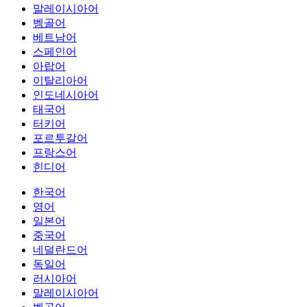
말레이시아어
벵골어
베트남어
스페인어
아랍어
이탈리아어
인도네시아어
태국어
터키어
포르투갈어
프랑스어
힌디어
한국어
영어
일본어
중국어
네덜란드어
독일어
러시아어
말레이시아어