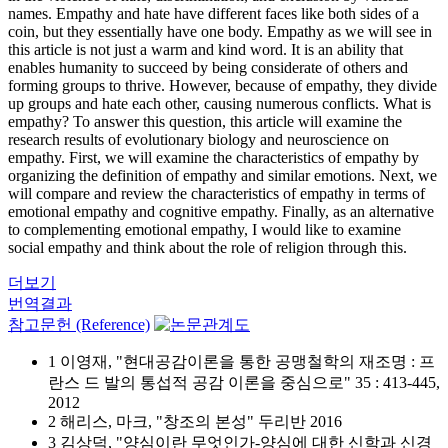
names. Empathy and hate have different faces like both sides of a
coin, but they essentially have one body. Empathy as we will see in
this article is not just a warm and kind word. It is an ability that
enables humanity to succeed by being considerate of others and
forming groups to thrive. However, because of empathy, they divide
up groups and hate each other, causing numerous conflicts. What is
empathy? To answer this question, this article will examine the
research results of evolutionary biology and neuroscience on
empathy. First, we will examine the characteristics of empathy by
organizing the definition of empathy and similar emotions. Next, we
will compare and review the characteristics of empathy in terms of
emotional empathy and cognitive empathy. Finally, as an alternative
to complementing emotional empathy, I would like to examine
social empathy and think about the role of religion through this.
더보기
번역결과
참고문헌 (Reference)
1 이영재, "현대공감이론을 통한 공맹철학의 재조명 : 프
란스 드 발의 통섭적 공감 이론을 중심으로" 35 : 413-445,
2012
2 해리스, 마크, "창조의 본성" 두리반 2016
3 김상덕, "양심이란 무엇인가-양심에 대한 신학과 신경