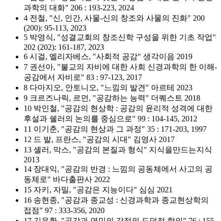
과학의 대화" 206 : 193-223, 2024
4 전철, "신, 인간, 사물-신의 창조와 사물의 진화" 200
(200): 95-113, 2023
5 박영식, "성결교회의 창조신학 구성을 위한 기초 작업"
202 (202): 161-187, 2023
6 시걸, 엘리자베스, "사회적 공감" 생각이음 2019
7 권선아, "불교의 자비에 대한 사회 신경과학의 한 이해-
공감에서 자비로" 83 : 97-123, 2017
8 다마지오, 안토니오, "느낌의 발견" 아르테 2023
9 크르즈나릭, 르먼, "공감하는 능력" 더퀘스트 2018
10 박인철, "공감의 현상학 : 공감의 윤리적 성격에 대한
후설과 쉘러의 논의를 중심으로" 99 : 104-145, 2012
11 이기춘, "공감의 현상과 그 과정" 35 : 171-203, 1997
12 드 발, 프란스, "공감의 시대" 김영사 2017
13 셸러, 막스, "공감의 본질과 형식" 지식을만드는지식
2013
14 장대익, "공감의 반경 : 느낌의 공동체에서 사고의 공
동체로" 바다출판사 2022
15 자키, 자밀, "공감은 지능이다" 심심 2021
16 송현종, "공감과 종교성 : 신경과학과 종교현상학의
접점" 97 : 333-356, 2020
17 김용환, "공감과 연민의 감정의 도덕적 함의" 76 : 155-