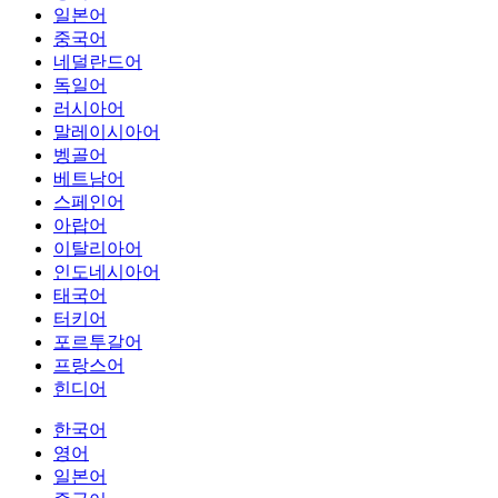
일본어
중국어
네덜란드어
독일어
러시아어
말레이시아어
벵골어
베트남어
스페인어
아랍어
이탈리아어
인도네시아어
태국어
터키어
포르투갈어
프랑스어
힌디어
한국어
영어
일본어