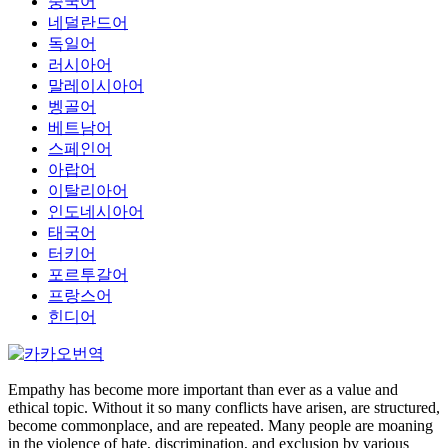
중국어
네덜란드어
독일어
러시아어
말레이시아어
벵골어
베트남어
스페인어
아랍어
이탈리아어
인도네시아어
태국어
터키어
포르투갈어
프랑스어
힌디어
Empathy has become more important than ever as a value and
ethical topic. Without it so many conflicts have arisen, are structured,
become commonplace, and are repeated. Many people are moaning
in the violence of hate, discrimination, and exclusion by various