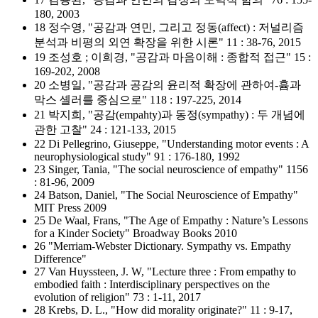
180, 2003
18 정수영, "공감과 연민, 그리고 정동(affect) : 저널리즘
분석과 비평의 외연 확장을 위한 시론" 11 : 38-76, 2015
19 조성호 ; 이희경, "공감과 마음이해 : 종합적 접근" 15 :
169-202, 2008
20 소병일, "공감과 공감의 윤리적 확장에 관하여-흄과
막스 셸러를 중심으로" 118 : 197-225, 2014
21 박지희, "공감(empahty)과 동정(sympathy) : 두 개념에
관한 고찰" 24 : 121-133, 2015
22 Di Pellegrino, Giuseppe, "Understanding motor events : A
neurophysiological study" 91 : 176-180, 1992
23 Singer, Tania, "The social neuroscience of empathy" 1156
: 81-96, 2009
24 Batson, Daniel, "The Social Neuroscience of Empathy"
MIT Press 2009
25 De Waal, Frans, "The Age of Empathy : Nature’s Lessons
for a Kinder Society" Broadway Books 2010
26 "Merriam-Webster Dictionary. Sympathy vs. Empathy
Difference"
27 Van Huyssteen, J. W, "Lecture three : From empathy to
embodied faith : Interdisciplinary perspectives on the
evolution of religion" 73 : 1-11, 2017
28 Krebs, D. L., "How did morality originate?" 11 : 9-17,