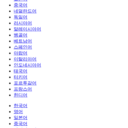
중국어
네덜란드어
독일어
러시아어
말레이시아어
벵골어
베트남어
스페인어
아랍어
이탈리아어
인도네시아어
태국어
터키어
포르투갈어
프랑스어
힌디어
한국어
영어
일본어
중국어