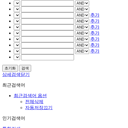
추가
추가
추가
추가
추가
추가
추가
상세검색닫기
최근검색어
최근검색어 옵션
전체삭제
자동저장끄기
인기검색어