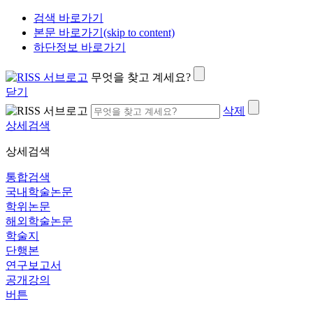
검색 바로가기
본문 바로가기(skip to content)
하단정보 바로가기
무엇을 찾고 계세요?
닫기
삭제
상세검색
상세검색
통합검색
국내학술논문
학위논문
해외학술논문
학술지
단행본
연구보고서
공개강의
버튼