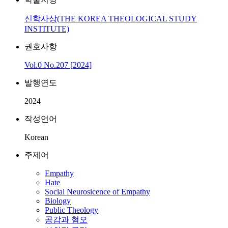
신학사상(THE KOREA THEOLOGICAL STUDY
INSTITUTE)
권호사항
Vol.0 No.207 [2024]
발행연도
2024
작성언어
Korean
주제어
Empathy
Hate
Social Neurosicence of Empathy
Biology
Public Theology
공감과 혐오