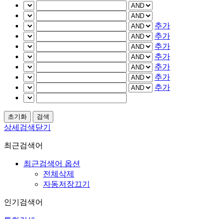
추가
추가
추가
추가
추가
추가
추가
상세검색닫기
최근검색어
최근검색어 옵션
전체삭제
자동저장끄기
인기검색어