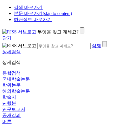
검색 바로가기
본문 바로가기(skip to content)
하단정보 바로가기
무엇을 찾고 계세요?
닫기
삭제
상세검색
상세검색
통합검색
국내학술논문
학위논문
해외학술논문
학술지
단행본
연구보고서
공개강의
버튼