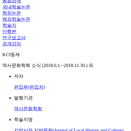
통합검색
국내학술논문
학위논문
해외학술논문
학술지
단행본
연구보고서
공개강의
KCI등재
역사문화학회 소식 (2018.6.1.~2018.11.30.) 외
저자
편집부(편집자)
발행기관
역사문화학회
학술지명
지방사와 지방문화(Journal of Local History and Culture)