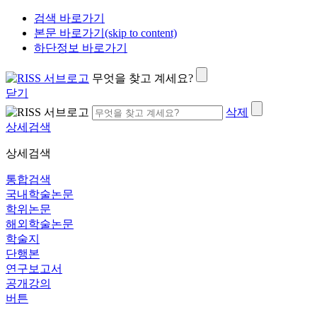
검색 바로가기
본문 바로가기(skip to content)
하단정보 바로가기
무엇을 찾고 계세요?
닫기
삭제
상세검색
상세검색
통합검색
국내학술논문
학위논문
해외학술논문
학술지
단행본
연구보고서
공개강의
버튼