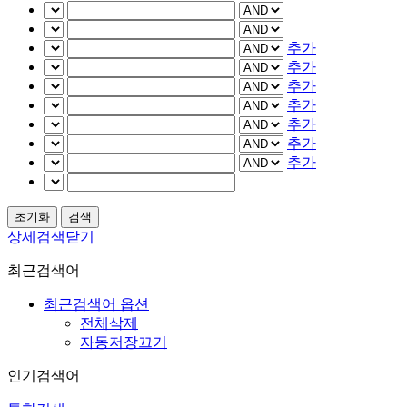
추가
추가
추가
추가
추가
추가
추가
상세검색닫기
최근검색어
최근검색어 옵션
전체삭제
자동저장끄기
인기검색어