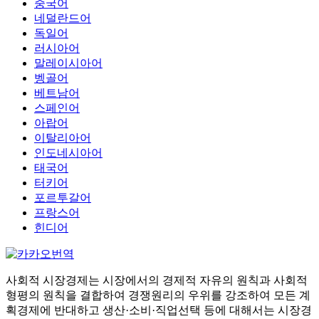
중국어
네덜란드어
독일어
러시아어
말레이시아어
벵골어
베트남어
스페인어
아랍어
이탈리아어
인도네시아어
태국어
터키어
포르투갈어
프랑스어
힌디어
사회적 시장경제는 시장에서의 경제적 자유의 원칙과 사회적
형평의 원칙을 결합하여 경쟁원리의 우위를 강조하여 모든 계
획경제에 반대하고 생산·소비·직업선택 등에 대해서는 시장경