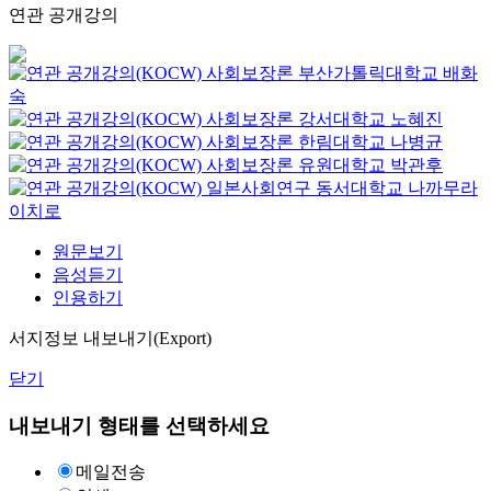
연관 공개강의
사회보장론
부산가톨릭대학교
배화
숙
사회보장론
강서대학교
노혜진
사회보장론
한림대학교
나병균
사회보장론
유원대학교
박관후
일본사회연구
동서대학교
나까무라
이치로
원문보기
음성듣기
인용하기
서지정보 내보내기(Export)
닫기
내보내기 형태를 선택하세요
메일전송