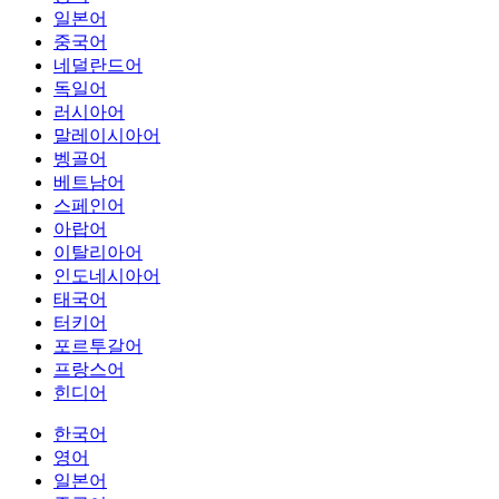
일본어
중국어
네덜란드어
독일어
러시아어
말레이시아어
벵골어
베트남어
스페인어
아랍어
이탈리아어
인도네시아어
태국어
터키어
포르투갈어
프랑스어
힌디어
한국어
영어
일본어