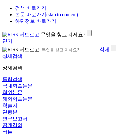
검색 바로가기
본문 바로가기(skip to content)
하단정보 바로가기
무엇을 찾고 계세요?
닫기
삭제
상세검색
상세검색
통합검색
국내학술논문
학위논문
해외학술논문
학술지
단행본
연구보고서
공개강의
버튼