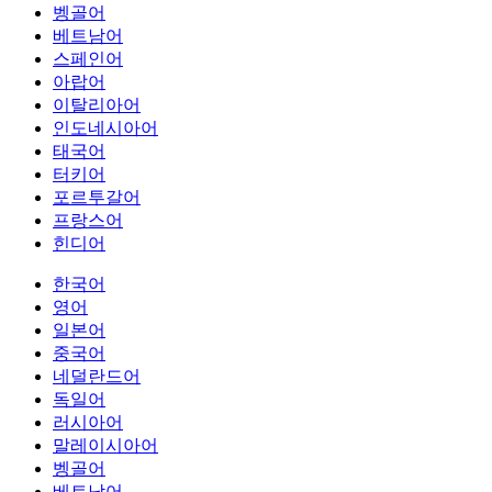
벵골어
베트남어
스페인어
아랍어
이탈리아어
인도네시아어
태국어
터키어
포르투갈어
프랑스어
힌디어
한국어
영어
일본어
중국어
네덜란드어
독일어
러시아어
말레이시아어
벵골어
베트남어