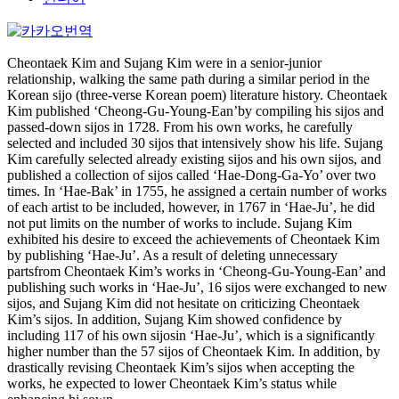
Cheontaek Kim and Sujang Kim were in a senior-junior
relationship, walking the same path during a similar period in the
Korean sijo (three-verse Korean poem) literature history. Cheontaek
Kim published ‘Cheong-Gu-Young-Ean’by compiling his sijos and
passed-down sijos in 1728. From his own works, he carefully
selected and included 30 sijos that intensively show his life. Sujang
Kim carefully selected already existing sijos and his own sijos, and
published a collection of sijos called ‘Hae-Dong-Ga-Yo’ over two
times. In ‘Hae-Bak’ in 1755, he assigned a certain number of works
of each artist to be included, however, in 1767 in ‘Hae-Ju’, he did
not put limits on the number of works to include. Sujang Kim
exhibited his desire to exceed the achievements of Cheontaek Kim
by publishing ‘Hae-Ju’. As a result of deleting unnecessary
partsfrom Cheontaek Kim’s works in ‘Cheong-Gu-Young-Ean’ and
publishing such works in ‘Hae-Ju’, 16 sijos were exchanged to new
sijos, and Sujang Kim did not hesitate on criticizing Cheontaek
Kim’s sijos. In addition, Sujang Kim showed confidence by
including 117 of his own sijosin ‘Hae-Ju’, which is a significantly
higher number than the 57 sijos of Cheontaek Kim. In addition, by
drastically revising Cheontaek Kim’s sijos when accepting the
works, he expected to lower Cheontaek Kim’s status while