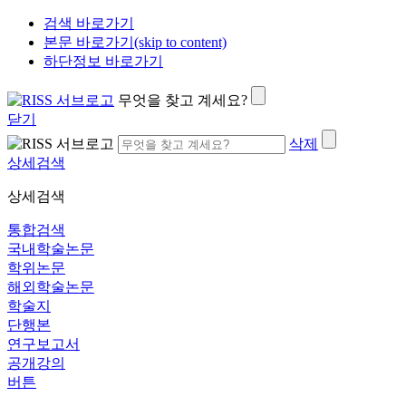
검색 바로가기
본문 바로가기(skip to content)
하단정보 바로가기
무엇을 찾고 계세요?
닫기
삭제
상세검색
상세검색
통합검색
국내학술논문
학위논문
해외학술논문
학술지
단행본
연구보고서
공개강의
버튼