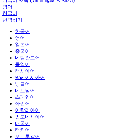
다국어 초록 (Multilingual Abstract)
영어
한국어
번역하기
한국어
영어
일본어
중국어
네덜란드어
독일어
러시아어
말레이시아어
벵골어
베트남어
스페인어
아랍어
이탈리아어
인도네시아어
태국어
터키어
포르투갈어