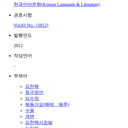
한국언어문학(Korean Language & Literature)
권호사항
Vol.83 No.- [2012]
발행연도
2012
작성언어
-
주제어
김천택
청구영언
김수장
해동가요(해박ㆍ해주)
수용
개변
김천택시조발