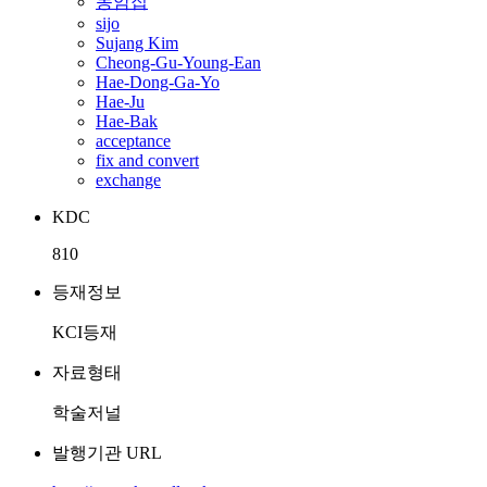
농암집
sijo
Sujang Kim
Cheong-Gu-Young-Ean
Hae-Dong-Ga-Yo
Hae-Ju
Hae-Bak
acceptance
fix and convert
exchange
KDC
810
등재정보
KCI등재
자료형태
학술저널
발행기관 URL