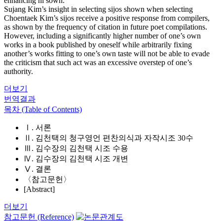
enhancing hi sown.
Sujang Kim’s insight in selecting sijos shown when selecting
Choentaek Kim’s sijos receive a positive response from compilers,
as shown by the frequency of citation in future poet compilations.
However, including a significantly higher number of one’s own
works in a book published by oneself while arbitrarily fixing
another’s works fitting to one’s own taste will not be able to evade
the criticism that such act was an excessive overstep of one’s
authority.
더보기
번역결과
목차 (Table of Contents)
Ⅰ. 서론
Ⅱ. 김천택의 청구영언 편찬의식과 자작시조 30수
Ⅲ. 김수장의 김천택 시조 수용
Ⅳ. 김수장의 김천택 시조 개변
Ⅴ. 결론
〈참고문헌〉
[Abstract]
더보기
참고문헌 (Reference)