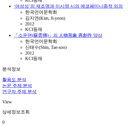
KCI등재
‘여성성’의 재조명과 이시영 시의 에코페미니즘적 의의
한국언어문학회
김지연(Kim, Ji-yeon)
2012
KCI등재
「소운뎐(蘇雲傳)」의 人物形象 再創作 양상
한국언어문학회
신태수(Shin, Tae-soo)
2012
KCI등재
분석정보
활용도 분석
논문 주제 분석
연구자 주제 분석
View
상세정보조회
0