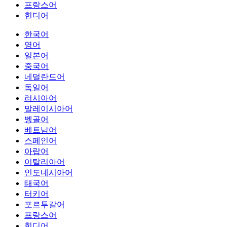
프랑스어
힌디어
한국어
영어
일본어
중국어
네덜란드어
독일어
러시아어
말레이시아어
벵골어
베트남어
스페인어
아랍어
이탈리아어
인도네시아어
태국어
터키어
포르투갈어
프랑스어
힌디어