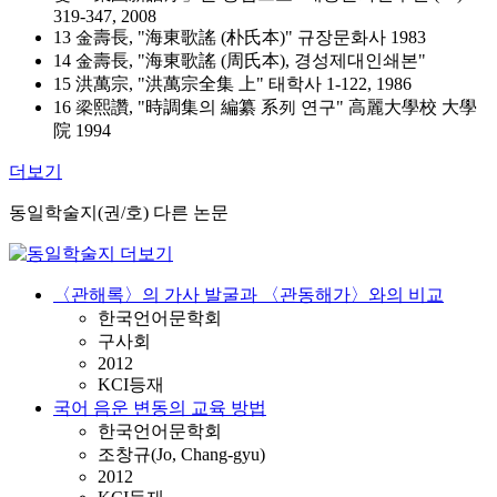
319-347, 2008
13 金壽長, "海東歌謠 (朴氏本)" 규장문화사 1983
14 金壽長, "海東歌謠 (周氏本), 경성제대인쇄본"
15 洪萬宗, "洪萬宗全集 上" 태학사 1-122, 1986
16 梁熙讚, "時調集의 編纂 系列 연구" 高麗大學校 大學
院 1994
더보기
동일학술지(권/호) 다른 논문
〈관해록〉의 가사 발굴과 〈관동해가〉와의 비교
한국언어문학회
구사회
2012
KCI등재
국어 음운 변동의 교육 방법
한국언어문학회
조창규(Jo, Chang-gyu)
2012