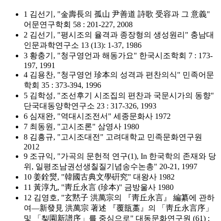
1 김선기, "金壽長의 孤山 尹善道 詩歌 受容과 그 意義"
어문연구학회 58 : 201-227, 2008
2 김선기, "평시조의 율격과 종장형의 생성원리" 충남대
인문과학연구소 13 (13): 1-37, 1986
3 황충기, "청구영언과 해동가요" 한국시조학회 7 : 173-
197, 1991
4 김용찬, "청구영언 珍本의 성격과 편찬의식" 민족어문
학회 35 : 373-394, 1996
5 김학성, "조선후기 시조집의 편찬과 국문시가의 동향"
단국대동양학연구소 23 : 317-326, 1993
6 심재완, "역대시조전서" 세종문화사 1972
7 최동원, "고시조론" 삼영사 1980
8 김흥규, "고시조대전" 고려대학교 민족문화연구원
2012
9 조규익, "가곡의 문헌적 연구(1), In 한국학의 존재와 당
위, 일평조남권선생칠질기념송수논총" 20-21, 1997
10 姜銓爕, "韓國古典文學硏究" 대왕사 1982
11 黃淳九, "靑丘永言 (珍本)" 금방울사 1980
12 김영호, "玄黙子 洪萬宗의 『靑丘永言』 編纂에 관하
여―新發見 洪萬宗 著述 『覆瓿藁』의 「靑丘永言序」
및 「梨園新譜序」를 중심으로" 대동문화연구원 (61) :