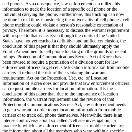
cell phones. As a consequence, law enforcement can utilize this
information to track the location of a specific cell phone or the
individual carrying the phone. Furthermore, this tracking can now
be done in real time. Considering the universality of cell phones, cell
phone tracking could violate a person’s reasonable expectation of
privacy. Therefore, it is necessary to discuss the warrant requirement
with respect to that issue. Even though the courts of the United
States have not yet reached a definitive and unified conclusion, the
conclusion of this paper is that they should ultimately apply the
Fourth Amendment to cell phone tracking on the grounds of recent
rulings. Protection of Communications Secrets Act of Korea has
been revised to require a permission of a division court for law
enforcement officers to get cell site location information from mobile
carriers. It reduced the risk of their violating the warrant
requirement. Act on the Protection, Use, etc. of Location
Information of Korea does not provide that law enforcement officers
can request mobile carriers for location information. It is the
conclusion of this paper that, due to the importance of location
information, the warrant requirement and the revision of that
Protection of Communications Secrets Act, law enforcement needs
to get a warrant in order to get location information from mobile
carriers or to track cell phone themselves. Meanwhile, there is an
intense controversy about so-called “cell site investigation,” a
practice in which law enforcement officers ask mobile carriers for
the information about all the members who were within a specific