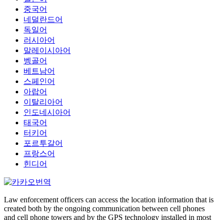
중국어
네덜란드어
독일어
러시아어
말레이시아어
벵골어
베트남어
스페인어
아랍어
이탈리아어
인도네시아어
태국어
터키어
포르투갈어
프랑스어
힌디어
Law enforcement officers can access the location information that is
created both by the ongoing communication between cell phones
and cell phone towers and by the GPS technology installed in most