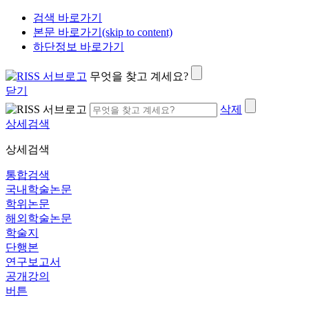
검색 바로가기
본문 바로가기(skip to content)
하단정보 바로가기
무엇을 찾고 계세요?
닫기
삭제
상세검색
상세검색
통합검색
국내학술논문
학위논문
해외학술논문
학술지
단행본
연구보고서
공개강의
버튼