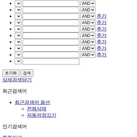
추가
추가
추가
추가
추가
추가
추가
상세검색닫기
최근검색어
최근검색어 옵션
전체삭제
자동저장끄기
인기검색어