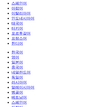
스페인어
아랍어
이탈리아어
인도네시아어
태국어
터키어
포르투갈어
프랑스어
힌디어
한국어
영어
일본어
중국어
네덜란드어
독일어
러시아어
말레이시아어
벵골어
베트남어
스페인어