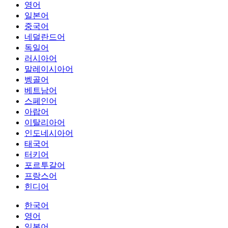
영어
일본어
중국어
네덜란드어
독일어
러시아어
말레이시아어
벵골어
베트남어
스페인어
아랍어
이탈리아어
인도네시아어
태국어
터키어
포르투갈어
프랑스어
힌디어
한국어
영어
일본어