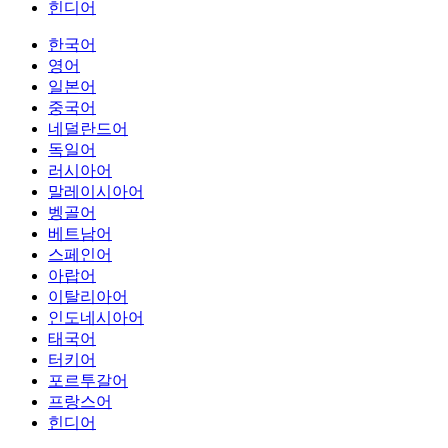
힌디어
한국어
영어
일본어
중국어
네덜란드어
독일어
러시아어
말레이시아어
벵골어
베트남어
스페인어
아랍어
이탈리아어
인도네시아어
태국어
터키어
포르투갈어
프랑스어
힌디어