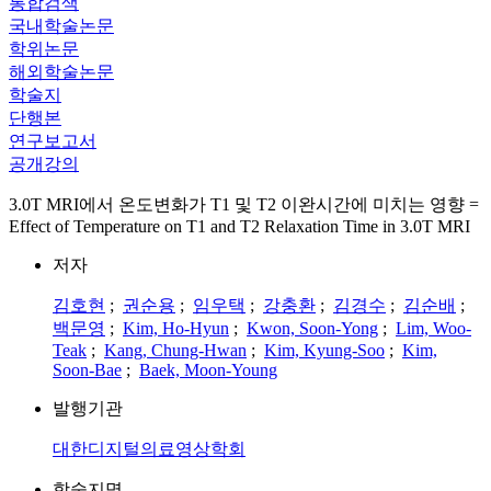
통합검색
국내학술논문
학위논문
해외학술논문
학술지
단행본
연구보고서
공개강의
3.0T MRI에서 온도변화가 T1 및 T2 이완시간에 미치는 영향 =
Effect of Temperature on T1 and T2 Relaxation Time in 3.0T MRI
저자
김호현
;
권순용
;
임우택
;
강충환
;
김경수
;
김순배
;
백문영
;
Kim, Ho-Hyun
;
Kwon, Soon-Yong
;
Lim, Woo-
Teak
;
Kang, Chung-Hwan
;
Kim, Kyung-Soo
;
Kim,
Soon-Bae
;
Baek, Moon-Young
발행기관
대한디지털의료영상학회
학술지명