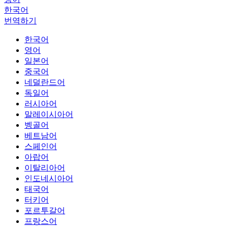
한국어
번역하기
한국어
영어
일본어
중국어
네덜란드어
독일어
러시아어
말레이시아어
벵골어
베트남어
스페인어
아랍어
이탈리아어
인도네시아어
태국어
터키어
포르투갈어
프랑스어