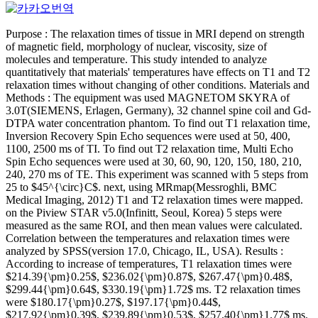
Purpose : The relaxation times of tissue in MRI depend on strength
of magnetic field, morphology of nuclear, viscosity, size of
molecules and temperature. This study intended to analyze
quantitatively that materials' temperatures have effects on T1 and T2
relaxation times without changing of other conditions. Materials and
Methods : The equipment was used MAGNETOM SKYRA of
3.0T(SIEMENS, Erlagen, Germany), 32 channel spine coil and Gd-
DTPA water concentration phantom. To find out T1 relaxation time,
Inversion Recovery Spin Echo sequences were used at 50, 400,
1100, 2500 ms of TI. To find out T2 relaxation time, Multi Echo
Spin Echo sequences were used at 30, 60, 90, 120, 150, 180, 210,
240, 270 ms of TE. This experiment was scanned with 5 steps from
25 to $45^{\circ}C$. next, using MRmap(Messroghli, BMC
Medical Imaging, 2012) T1 and T2 relaxation times were mapped.
on the Piview STAR v5.0(Infinitt, Seoul, Korea) 5 steps were
measured as the same ROI, and then mean values were calculated.
Correlation between the temperatures and relaxation times were
analyzed by SPSS(version 17.0, Chicago, IL, USA). Results :
According to increase of temperatures, T1 relaxation times were
$214.39{\pm}0.25$, $236.02{\pm}0.87$, $267.47{\pm}0.48$,
$299.44{\pm}0.64$, $330.19{\pm}1.72$ ms. T2 relaxation times
were $180.17{\pm}0.27$, $197.17{\pm}0.44$,
$217.92{\pm}0.39$, $239.89{\pm}0.53$, $257.40{\pm}1.77$ ms.