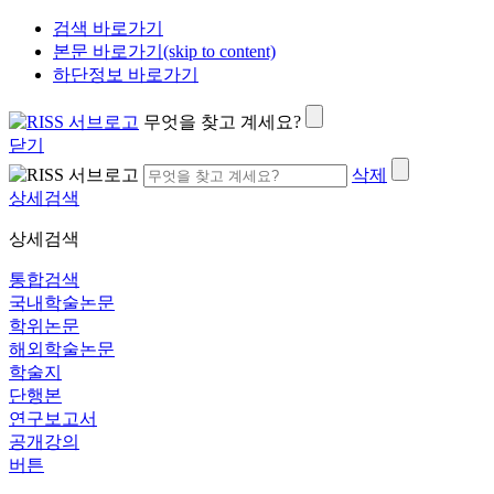
검색 바로가기
본문 바로가기(skip to content)
하단정보 바로가기
무엇을 찾고 계세요?
닫기
삭제
상세검색
상세검색
통합검색
국내학술논문
학위논문
해외학술논문
학술지
단행본
연구보고서
공개강의
버튼