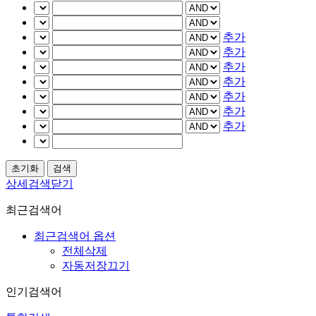
추가
추가
추가
추가
추가
추가
추가
상세검색닫기
최근검색어
최근검색어 옵션
전체삭제
자동저장끄기
인기검색어