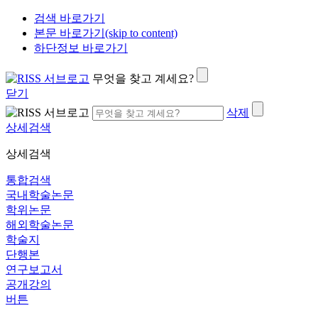
검색 바로가기
본문 바로가기(skip to content)
하단정보 바로가기
무엇을 찾고 계세요?
닫기
삭제
상세검색
상세검색
통합검색
국내학술논문
학위논문
해외학술논문
학술지
단행본
연구보고서
공개강의
버튼