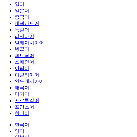
영어
일본어
중국어
네덜란드어
독일어
러시아어
말레이시아어
벵골어
베트남어
스페인어
아랍어
이탈리아어
인도네시아어
태국어
터키어
포르투갈어
프랑스어
힌디어
한국어
영어