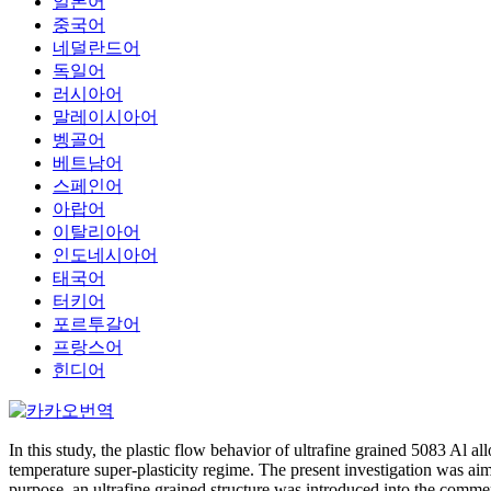
일본어
중국어
네덜란드어
독일어
러시아어
말레이시아어
벵골어
베트남어
스페인어
아랍어
이탈리아어
인도네시아어
태국어
터키어
포르투갈어
프랑스어
힌디어
In this study, the plastic flow behavior of ultrafine grained 5083 Al 
temperature super-plasticity regime. The present investigation was aime
purpose, an ultrafine grained structure was introduced into the commer