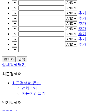
추가
추가
추가
추가
추가
추가
추가
상세검색닫기
최근검색어
최근검색어 옵션
전체삭제
자동저장끄기
인기검색어