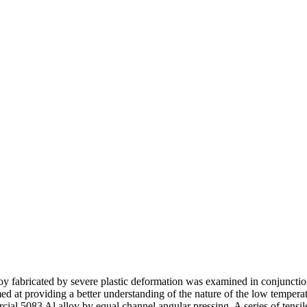
alloy fabricated by severe plastic deformation was examined in conjuncti
d at providing a better understanding of the nature of the low temperatur
cial 5083 Al alloy by equal channel angular pressing. A series of tensi