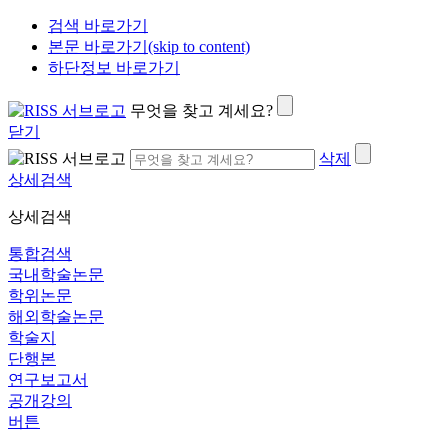
검색 바로가기
본문 바로가기(skip to content)
하단정보 바로가기
무엇을 찾고 계세요?
닫기
삭제
상세검색
상세검색
통합검색
국내학술논문
학위논문
해외학술논문
학술지
단행본
연구보고서
공개강의
버튼