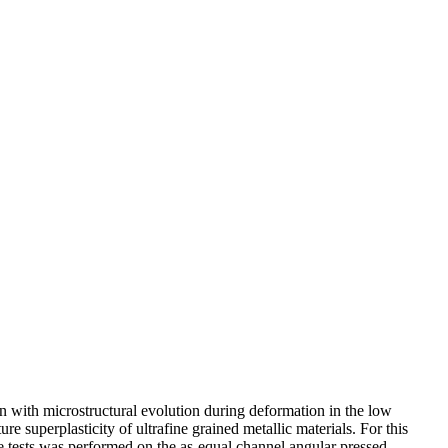
on with microstructural evolution during deformation in the low
e superplasticity of ultrafine grained metallic materials. For this
le tests was performed on the as-equal channel angular pressed