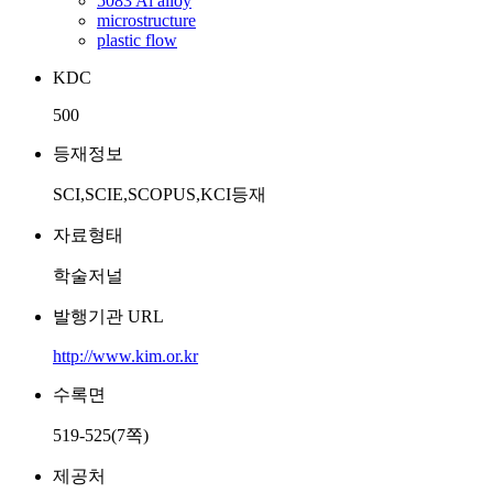
5083 Al alloy
microstructure
plastic flow
KDC
500
등재정보
SCI,SCIE,SCOPUS,KCI등재
자료형태
학술저널
발행기관 URL
http://www.kim.or.kr
수록면
519-525(7쪽)
제공처