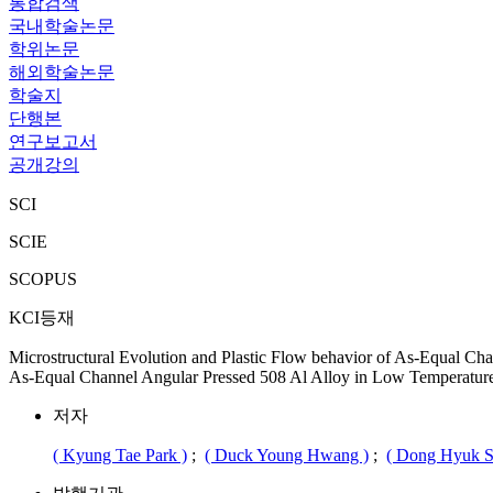
통합검색
국내학술논문
학위논문
해외학술논문
학술지
단행본
연구보고서
공개강의
SCI
SCIE
SCOPUS
KCI등재
Microstructural Evolution and Plastic Flow behavior of As-Equal Ch
As-Equal Channel Angular Pressed 508 Al Alloy in Low Temperature
저자
( Kyung Tae Park )
;
( Duck Young Hwang )
;
( Dong Hyuk S