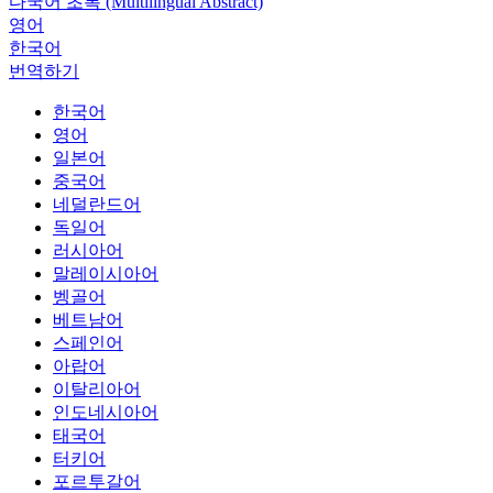
다국어 초록 (Multilingual Abstract)
영어
한국어
번역하기
한국어
영어
일본어
중국어
네덜란드어
독일어
러시아어
말레이시아어
벵골어
베트남어
스페인어
아랍어
이탈리아어
인도네시아어
태국어
터키어
포르투갈어