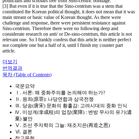
politicians and scholars free from Sino-centric bondage.
[3] But even if it is true that the Sino-centrism was a stem that
constituted the Korean political thought, it does not mean that it was
main stream or basic value of Korean thought. As there were
challenge and response, there were persistent resistance against
Sino-centrism. Therefore there were no following deep and
considerate research on anti/ or De-sino-centrism, this article is not
relevant one. So I frankly confess that this article is neither perfect
nor complete one but a half of it, until I finish my counter part
article.
더보기
번역결과
목차 (Table of Contents)
국문요약
Ⅰ. 서론: 왜 중화주의를 논의해야 하는가?
Ⅱ. 원죄(原罪): 나당연합과 삼국전쟁
Ⅲ. 당송(唐宋) 문화의 황홀감: 고려시대의 중화 인식
Ⅳ. 이성계(李成桂)의 업장(業障) : 변방 무사의 유기(遺
棄) 불안
Ⅴ. 조선 주자학의 그늘: 재조지은(再造之恩)
Ⅵ. 결론
참고문헌