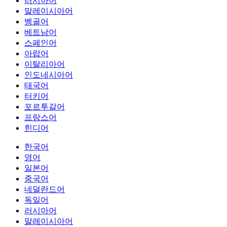
러시아어
말레이시아어
벵골어
베트남어
스페인어
아랍어
이탈리아어
인도네시아어
태국어
터키어
포르투갈어
프랑스어
힌디어
한국어
영어
일본어
중국어
네덜란드어
독일어
러시아어
말레이시아어