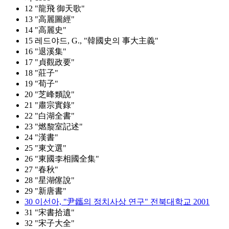
12 "龍飛 御天歌"
13 "高麗圖經"
14 "高麗史"
15 레드야드, G., "韓國史의 事大主義"
16 "退溪集"
17 "貞觀政要"
18 "莊子"
19 "荀子"
20 "芝峰類說"
21 "肅宗實錄"
22 "白湖全書"
23 "燃黎室記述"
24 "漢書"
25 "東文選"
26 "東國李相國全集"
27 "春秋"
28 "星湖僿說"
29 "新唐書"
30 이선아, "尹鑴의 정치사상 연구" 전북대학교 2001
31 "宋書拾遺"
32 "宋子大全"