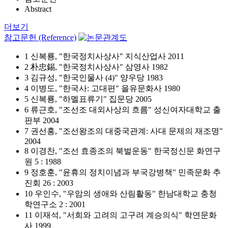
Abstract
더보기
참고문헌 (Reference)
1 신복룡, "한국정치사상사" 지식산업사 2011
2 朴忠錫, "한국정치사상사" 삼영사 1982
3 김규성, "한국인물사 (4)" 양우당 1983
4 이병도, "한국사: 고대편" 을유문화사 1980
5 신복룡, "하멜표류기" 집문당 2005
6 류근호, "조선조 대외사상의 흐름" 성신여자대학교 출
판부 2004
7 권선홍, "조선왕조의 대중국관계: 사대 문제의 재조명"
2004
8 이경찬, "조선 효종조의 북벌운동" 한국정신문 화연구
원 5 : 1988
9 정호훈, "윤휴의 정치이념과 부국강병책" 민족문화 추
진회 26 : 2003
10 우인수, "우암의 생애와 산림활동" 한남대학교 충청
학연구소 2 : 2001
11 이재석, "서희와 고려의 고구려 계승의식" 학연문화
사 1999