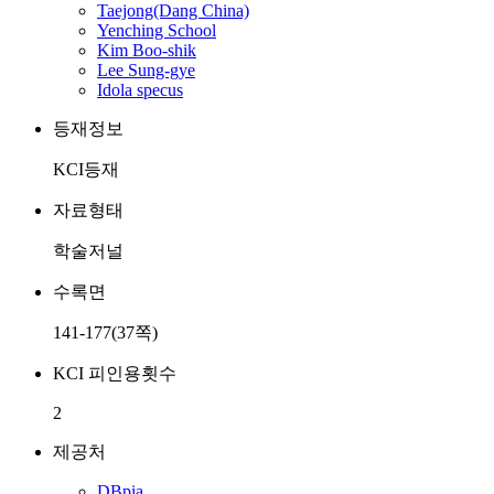
Taejong(Dang China)
Yenching School
Kim Boo-shik
Lee Sung-gye
Idola specus
등재정보
KCI등재
자료형태
학술저널
수록면
141-177(37쪽)
KCI 피인용횟수
2
제공처
DBpia