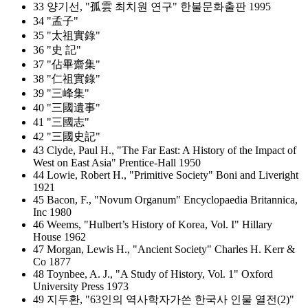
33 양기선, "孤雲 최치원 연구" 한불문화출판 1995
34 "孟子"
35 "太祖實錄"
36 "史 記"
37 "佔畢齋集"
38 "仁祖實錄"
39 "三峰集"
40 "三國遺事"
41 "三國志"
42 "三國史記"
43 Clyde, Paul H., "The Far East: A History of the Impact of
West on East Asia" Prentice‑Hall 1950
44 Lowie, Robert H., "Primitive Society" Boni and Liveright
1921
45 Bacon, F., "Novum Organum" Encyclopaedia Britannica,
Inc 1980
46 Weems, "Hulbert’s History of Korea, Vol. I" Hillary
House 1962
47 Morgan, Lewis H., "Ancient Society" Charles H. Kerr &
Co 1877
48 Toynbee, A. J., "A Study of History, Vol. 1" Oxford
University Press 1973
49 지두환, "63인의 역사학자가쓴 한국사 인물 열전(2)"