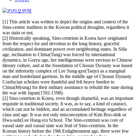
[1] This article was written to depict the origins and context of the
Sino-centric tradition in the Korean political thoughts, regardless it
was stain or not.
[2] Historically speaking, Sino-centrism in Korea have originated
from the respect for and devotion to the long history, graceful
civilization, and dominant power over neighboring states. In Silla
age, inclination to China(Tang) was forced by international
dynamics, in Goryu age, her intelligentsias were envious to Chinese
literary culture, and at the foundation of Chosun Dynasty was based
on the inferiority complex of Lee Sung-gye(Taejo) as a marginal
man and borderland garrison. In the middle age of Chosun Dynasty
Confucian scholars were thankful and felt heavy burden to
China(Myung) for their military assistance to rebuild the state during
the war with Japan(1592-1598).
[2] Sino-centrism in Korea, even though shameful, was an important
requisite in traditional society. It was, as to say, a kind of cataract,
which can not be hidden, and an accumulated heritage regardless of
class and age. It was not only misconception of Kim Boo-shik or
Hwa-suh(Lee Hang-ro) School. The Sino-centrism was core of
vassal state and vassal state was fruit of Sino-centrism. In the
Korean history before the 19th Enlightenment age, there were few