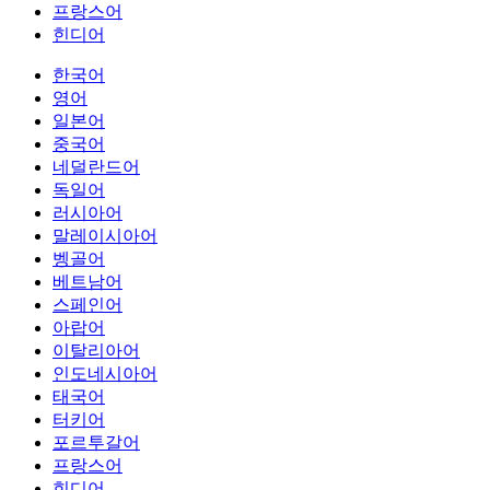
프랑스어
힌디어
한국어
영어
일본어
중국어
네덜란드어
독일어
러시아어
말레이시아어
벵골어
베트남어
스페인어
아랍어
이탈리아어
인도네시아어
태국어
터키어
포르투갈어
프랑스어
힌디어