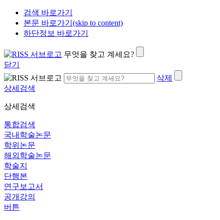
검색 바로가기
본문 바로가기(skip to content)
하단정보 바로가기
무엇을 찾고 계세요?
닫기
삭제
상세검색
상세검색
통합검색
국내학술논문
학위논문
해외학술논문
학술지
단행본
연구보고서
공개강의
버튼