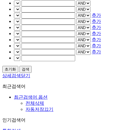
추가
추가
추가
추가
추가
추가
추가
상세검색닫기
최근검색어
최근검색어 옵션
전체삭제
자동저장끄기
인기검색어