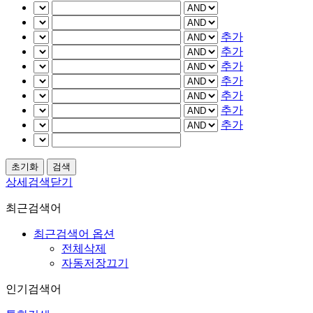
추가
추가
추가
추가
추가
추가
추가
상세검색닫기
최근검색어
최근검색어 옵션
전체삭제
자동저장끄기
인기검색어