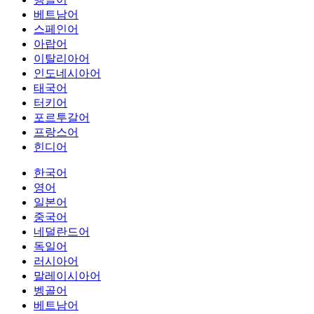
베트남어
스페인어
아랍어
이탈리아어
인도네시아어
태국어
터키어
포르투갈어
프랑스어
힌디어
한국어
영어
일본어
중국어
네덜란드어
독일어
러시아어
말레이시아어
벵골어
베트남어