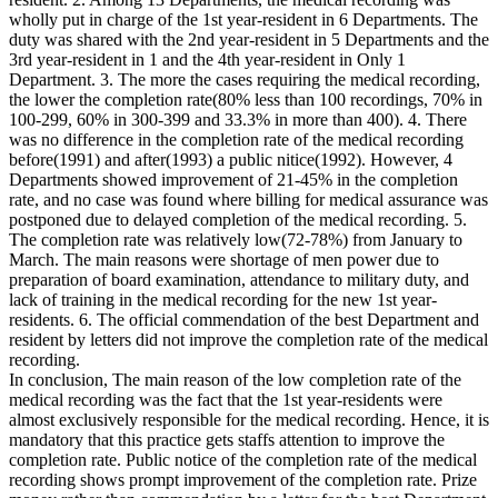
wholly put in charge of the 1st year-resident in 6 Departments. The
duty was shared with the 2nd year-resident in 5 Departments and the
3rd year-resident in 1 and the 4th year-resident in Only 1
Department. 3. The more the cases requiring the medical recording,
the lower the completion rate(80% less than 100 recordings, 70% in
100-299, 60% in 300-399 and 33.3% in more than 400). 4. There
was no difference in the completion rate of the medical recording
before(1991) and after(1993) a public nitice(1992). However, 4
Departments showed improvement of 21-45% in the completion
rate, and no case was found where billing for medical assurance was
postponed due to delayed completion of the medical recording. 5.
The completion rate was relatively low(72-78%) from January to
March. The main reasons were shortage of men power due to
preparation of board examination, attendance to military duty, and
lack of training in the medical recording for the new 1st year-
residents. 6. The official commendation of the best Department and
resident by letters did not improve the completion rate of the medical
recording.
In conclusion, The main reason of the low completion rate of the
medical recording was the fact that the 1st year-residents were
almost exclusively responsible for the medical recording. Hence, it is
mandatory that this practice gets staffs attention to improve the
completion rate. Public notice of the completion rate of the medical
recording shows prompt improvement of the completion rate. Prize