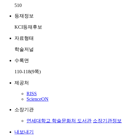
510
등재정보
KCI등재후보
자료형태
학술저널
수록면
110-118(9쪽)
제공처
RISS
ScienceON
소장기관
연세대학교 학술문화처 도서관
소장기관정보
내보내기