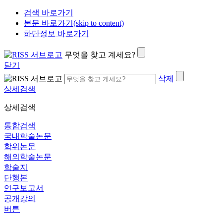
검색 바로가기
본문 바로가기(skip to content)
하단정보 바로가기
무엇을 찾고 계세요?
닫기
삭제
상세검색
상세검색
통합검색
국내학술논문
학위논문
해외학술논문
학술지
단행본
연구보고서
공개강의
버튼