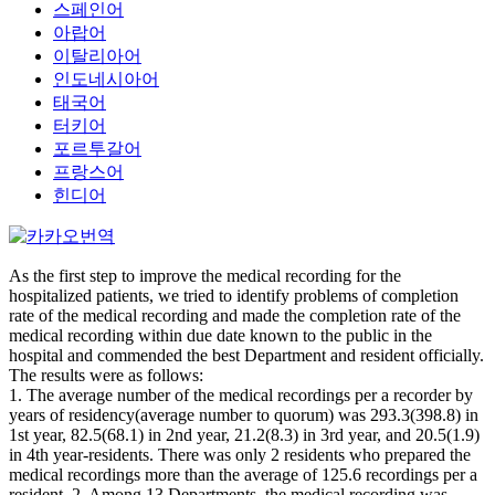
스페인어
아랍어
이탈리아어
인도네시아어
태국어
터키어
포르투갈어
프랑스어
힌디어
As the first step to improve the medical recording for the
hospitalized patients, we tried to identify problems of completion
rate of the medical recording and made the completion rate of the
medical recording within due date known to the public in the
hospital and commended the best Department and resident officially.
The results were as follows:
1. The average number of the medical recordings per a recorder by
years of residency(average number to quorum) was 293.3(398.8) in
1st year, 82.5(68.1) in 2nd year, 21.2(8.3) in 3rd year, and 20.5(1.9)
in 4th year-residents. There was only 2 residents who prepared the
medical recordings more than the average of 125.6 recordings per a
resident. 2. Among 13 Departments, the medical recording was