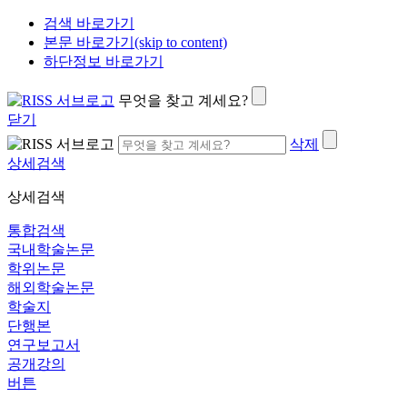
검색 바로가기
본문 바로가기(skip to content)
하단정보 바로가기
무엇을 찾고 계세요?
닫기
삭제
상세검색
상세검색
통합검색
국내학술논문
학위논문
해외학술논문
학술지
단행본
연구보고서
공개강의
버튼