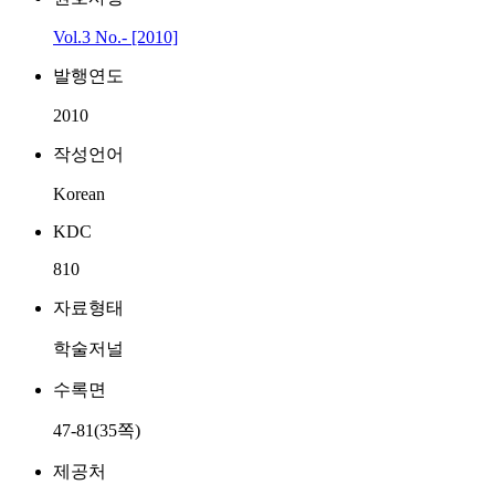
Vol.3 No.- [2010]
발행연도
2010
작성언어
Korean
KDC
810
자료형태
학술저널
수록면
47-81(35쪽)
제공처