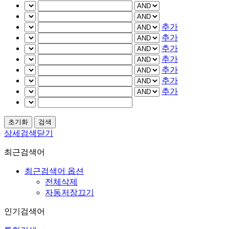
추가
추가
추가
추가
추가
추가
추가
상세검색닫기
최근검색어
최근검색어 옵션
전체삭제
자동저장끄기
인기검색어