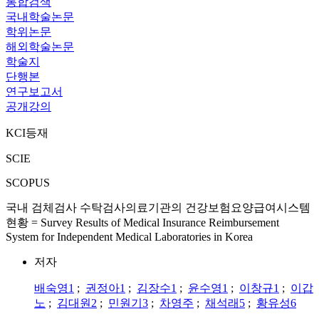
통합검색
국내학술논문
학위논문
해외학술논문
학술지
단행본
연구보고서
공개강의
KCI등재
SCIE
SCOPUS
국내 검체검사 수탁검사의료기관의 건강보험요양급여시스템
현황 = Survey Results of Medical Insurance Reimbursement
System for Independent Medical Laboratories in Korea
저자
배숙영1
;
권정아1
;
김장수1
;
윤수영1
;
이창규1
;
이갑
노
;
김대원2
;
민원기3
;
차영주
;
채석래5
;
황유성6