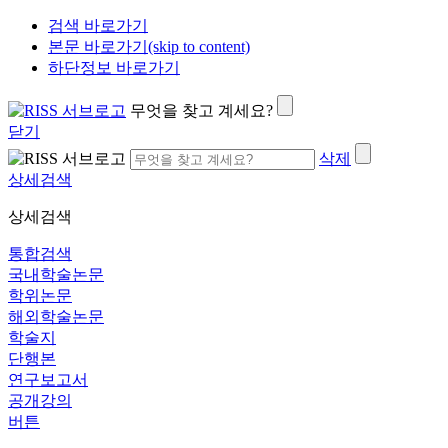
검색 바로가기
본문 바로가기(skip to content)
하단정보 바로가기
무엇을 찾고 계세요?
닫기
삭제
상세검색
상세검색
통합검색
국내학술논문
학위논문
해외학술논문
학술지
단행본
연구보고서
공개강의
버튼