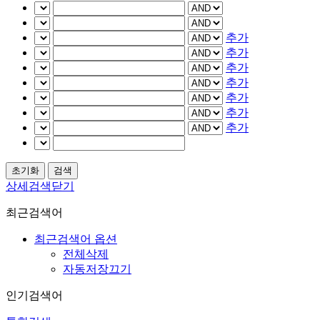
추가
추가
추가
추가
추가
추가
추가
상세검색닫기
최근검색어
최근검색어 옵션
전체삭제
자동저장끄기
인기검색어