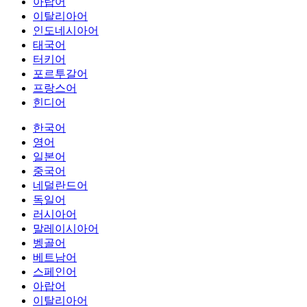
아랍어
이탈리아어
인도네시아어
태국어
터키어
포르투갈어
프랑스어
힌디어
한국어
영어
일본어
중국어
네덜란드어
독일어
러시아어
말레이시아어
벵골어
베트남어
스페인어
아랍어
이탈리아어