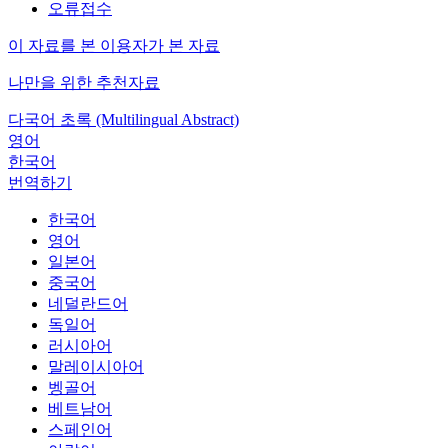
오류접수
이 자료를 본 이용자가 본 자료
나만을 위한 추천자료
다국어 초록 (Multilingual Abstract)
영어
한국어
번역하기
한국어
영어
일본어
중국어
네덜란드어
독일어
러시아어
말레이시아어
벵골어
베트남어
스페인어