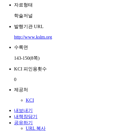
자료형태
학술저널
발행기관 URL
http://www.kslm.org
수록면
143-150(8쪽)
KCI 피인용횟수
0
제공처
KCI
내보내기
내책장담기
공유하기
URL 복사