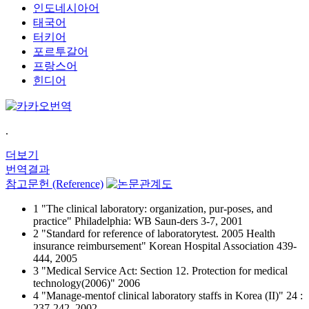
인도네시아어
태국어
터키어
포르투갈어
프랑스어
힌디어
.
더보기
번역결과
참고문헌 (Reference)
1 "The clinical laboratory: organization, pur-poses, and
practice" Philadelphia: WB Saun-ders 3-7, 2001
2 "Standard for reference of laboratorytest. 2005 Health
insurance reimbursement" Korean Hospital Association 439-
444, 2005
3 "Medical Service Act: Section 12. Protection for medical
technology(2006)" 2006
4 "Manage-mentof clinical laboratory staffs in Korea (II)" 24 :
237-242, 2002