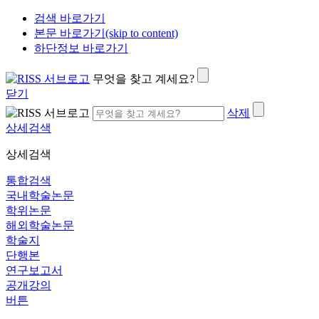
검색 바로가기
본문 바로가기(skip to content)
하단정보 바로가기
무엇을 찾고 계세요?
닫기
삭제
상세검색
상세검색
통합검색
국내학술논문
학위논문
해외학술논문
학술지
단행본
연구보고서
공개강의
버튼