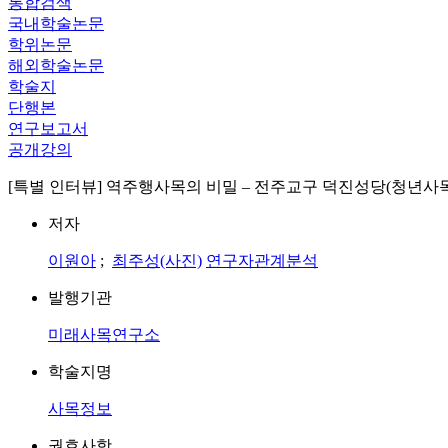
통합검색
국내학술논문
학위논문
해외학술논문
학술지
단행본
연구보고서
공개강의
[특별 인터뷰] 역주행사목의 비밀 – 전주교구 덕진성당(청년사목
저자
이원아
;
최주성(사진)
연구자관계분석
발행기관
미래사목연구소
학술지명
사목정보
권호사항