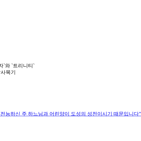
자`와 `트리니티`
대학사목기
 전능하신 주 하느님과 어린양이 도성의 성전이시기 때문입니다”(묵시