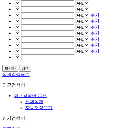
추가
추가
추가
추가
추가
추가
추가
상세검색닫기
최근검색어
최근검색어 옵션
전체삭제
자동저장끄기
인기검색어