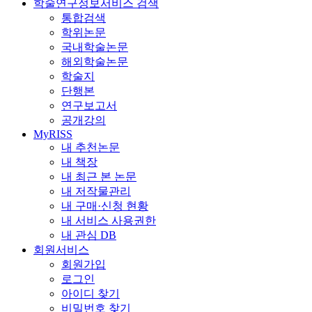
학술연구정보서비스 검색
통합검색
학위논문
국내학술논문
해외학술논문
학술지
단행본
연구보고서
공개강의
MyRISS
내 추천논문
내 책장
내 최근 본 논문
내 저작물관리
내 구매·신청 현황
내 서비스 사용권한
내 관심 DB
회원서비스
회원가입
로그인
아이디 찾기
비밀번호 찾기