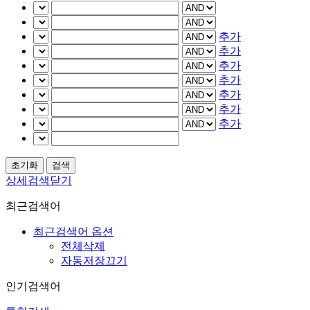
추가
추가
추가
추가
추가
추가
추가
상세검색닫기
최근검색어
최근검색어 옵션
전체삭제
자동저장끄기
인기검색어