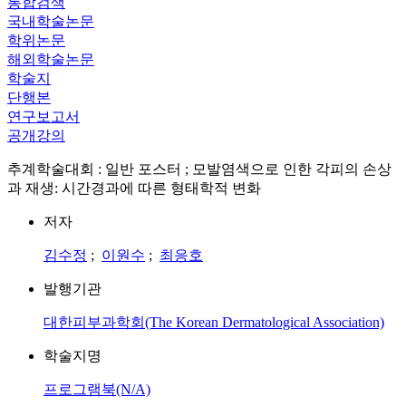
통합검색
국내학술논문
학위논문
해외학술논문
학술지
단행본
연구보고서
공개강의
추계학술대회 : 일반 포스터 ; 모발염색으로 인한 각피의 손상
과 재생: 시간경과에 따른 형태학적 변화
저자
김수정
;
이원수
;
최응호
발행기관
대한피부과학회(The Korean Dermatological Association)
학술지명
프로그램북(N/A)