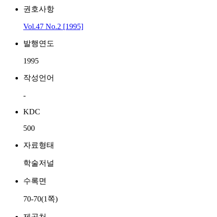
권호사항
Vol.47 No.2 [1995]
발행연도
1995
작성언어
-
KDC
500
자료형태
학술저널
수록면
70-70(1쪽)
제공처