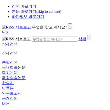
검색 바로가기
본문 바로가기(skip to content)
하단정보 바로가기
무엇을 찾고 계세요?
닫기
삭제
상세검색
상세검색
통합검색
국내학술논문
학위논문
해외학술논문
학술지
단행본
연구보고서
공개강의
버튼