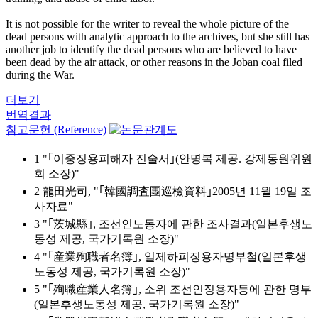
It is not possible for the writer to reveal the whole picture of the
dead persons with analytic approach to the archives, but she still has
another job to identify the dead persons who are believed to have
been dead by the air attack, or other reasons in the Joban coal filed
during the War.
더보기
번역결과
참고문헌 (Reference)
1 "｢이중징용피해자 진술서｣(안명복 제공. 강제동원위원
회 소장)"
2 龍田光司, "｢韓國調査團巡檢資料｣2005년 11월 19일 조
사자료"
3 "｢茨城縣｣, 조선인노동자에 관한 조사결과(일본후생노
동성 제공, 국가기록원 소장)"
4 "｢産業殉職者名簿｣, 일제하피징용자명부철(일본후생
노동성 제공, 국가기록원 소장)"
5 "｢殉職産業人名簿｣, 소위 조선인징용자등에 관한 명부
(일본후생노동성 제공, 국가기록원 소장)"