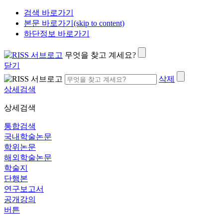
검색 바로가기
본문 바로가기(skip to content)
하단정보 바로가기
무엇을 찾고 계세요?
닫기
삭제
상세검색
상세검색
통합검색
국내학술논문
학위논문
해외학술논문
학술지
단행본
연구보고서
공개강의
버튼