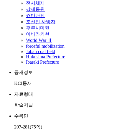
전시체제
강제동원
죠반탄전
조선인 사망자
후쿠시마현
이바라키현
World War Ⅱ
forceful mobilization
Joban coal field
Hukusima Prefecture
Ibaraki Prefecture
등재정보
KCI등재
자료형태
학술저널
수록면
207-281(75쪽)