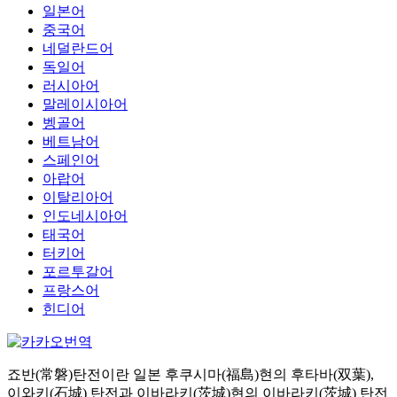
일본어
중국어
네덜란드어
독일어
러시아어
말레이시아어
벵골어
베트남어
스페인어
아랍어
이탈리아어
인도네시아어
태국어
터키어
포르투갈어
프랑스어
힌디어
죠반(常磐)탄전이란 일본 후쿠시마(福島)현의 후타바(双葉),
이와키(石城) 탄전과 이바라키(茨城)현의 이바라키(茨城) 탄전