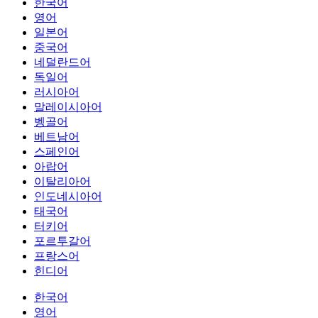
한국어
영어
일본어
중국어
네덜란드어
독일어
러시아어
말레이시아어
벵골어
베트남어
스페인어
아랍어
이탈리아어
인도네시아어
태국어
터키어
포르투갈어
프랑스어
힌디어
한국어
영어