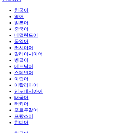
한국어
영어
일본어
중국어
네덜란드어
독일어
러시아어
말레이시아어
벵골어
베트남어
스페인어
아랍어
이탈리아어
인도네시아어
태국어
터키어
포르투갈어
프랑스어
힌디어