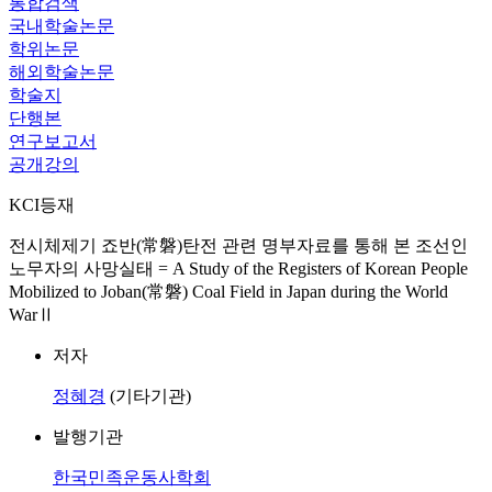
통합검색
국내학술논문
학위논문
해외학술논문
학술지
단행본
연구보고서
공개강의
KCI등재
전시체제기 죠반(常磐)탄전 관련 명부자료를 통해 본 조선인
노무자의 사망실태 = A Study of the Registers of Korean People
Mobilized to Joban(常磐) Coal Field in Japan during the World
WarⅡ
저자
정혜경
(기타기관)
발행기관
한국민족운동사학회