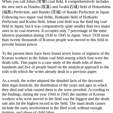
When you call Joban (常磐) coal field, it comprehensively includes
the area such as Hutaba (双葉) and Iwaki(石城) field of Hukushima
(福島) Prefecture, and Ibaraki (茨城) of Ibaraki Prefecture in Japan.
Following two major coal fields, Hotkaido field of Hotkaido
Prefecture and Kushu field, Joban coal field was the third big coal
field in Japan; but it was comparatively quite smaller than two major
ones in its coal reserves. It occupies only 7 percentage of the mine
laborers population during 1930 to 1945 in Japan. Since 1939 more
than twenty thousands of Korean people was moved to this field to
provide human power.
To the present there have been found seven forms of registers of the
Korean workers in the Joban coal field among which four were the
death rolls. This paper is a case study of the death rolls of three
hundreds and five of people based on the analytical approach to the
rolls with which the writer already dealt in a previous paper.
As a result, the writer attained the detailed facts of the deceased;
their legal domicile, the distribution of the years and ages in which
they died and what caused them to die were unveiled. According to
the findings, during the year 1944 to 1945 the number of Korean
workers who were moved to the field was the biggest and the death
rate also hit the highest record in the field. The main death causes
include the early involvement in the filed work without enough
training, and abuse of child labor.