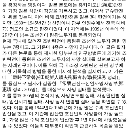
을 총칭하는 명칭이다. 일본 본토에는 홋카이도(北海道)탄전
이 가장 많은 석탄 매장량을 기록하고 있고, 이어서 규슈탄전
이 뒤를 잇는다. 이에 비해 죠반탄전은 일본 3대 탄전이기는 하
지만, 1930〜1945년간 생산량이나 광부 인원수에서 전국 대비
7% 정도인 소규모 탄전이었다. 이 지역에는 1939년 이후에 약
2만명이 넘는 조선인이 탄광노무자로 동원되었다.
현재 국내에 알려진 죠반탄전에 동원된 조선인 노무자 관련 명
부는 7종이고, 그 가운데 4종은 사망자 명부이다. 이 글은 필자
가 다른 논문을 통해 제시한 명부분석 연구방법론에 의거해 죠
반탄전에 동원된 조선인 노무자의 사망 실태를 살펴보고자 하
는 사례연구이다. 이를 위해 국내 소장 죠반탄전 관련 명부에
대한 기록학적 방법을 통한 미시적 분석을 실시하고, 이 가운
데 「戰時下常磐炭田朝鮮人鑛夫殉職者名簿(長澤秀 정리)」
를 중심으로 필자가 검증한 「常磐탄전조선인사망자명부(鄭
惠瓊 정리. 305명)」를 대상으로 사망 실태를 분석했다.
이를 통해 305명의 본적지 및 사망연도별 실태, 사망원인별 실
태, 입산시기별 실태, 사망 당시 연령별 실태 등을 확인할 수 있
었다. 이를 통해 1944년과 1945년에 가장 많은 수의 조선인이
입산을 했고, 이 기간에 입산한 조선인의 사망률이 가장 높으
며, 가장 많은 수의 조선인이 입산한 후 1년 이내에 사망했음을
알 수 있었다. 이들의 대부분이 작업과 관련하여 목숨을 잃었