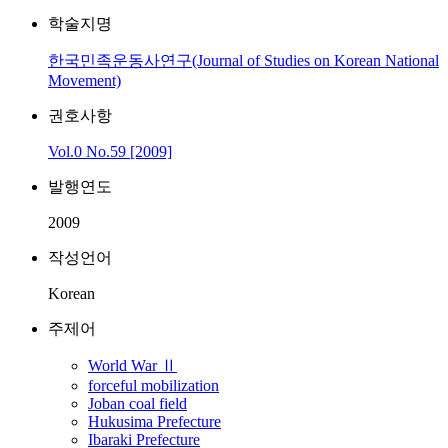
학술지명
한국민족운동사연구(Journal of Studies on Korean National
Movement)
권호사항
Vol.0 No.59 [2009]
발행연도
2009
작성언어
Korean
주제어
World War Ⅱ
forceful mobilization
Joban coal field
Hukusima Prefecture
Ibaraki Prefecture