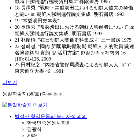
戰時下强制連行極秘資料集4" 綠陰書房 1996
18 長澤秀, "戰時下常磐炭田における朝鮮人鑛夫の勞働
と鬪い in: 朝鮮人强制連行論文集成" 明石書店 1993
19 "常磐炭田史年表"
20 長澤秀, "常磐炭田における朝鮮人勞働者について in:
朝鮮人强制連行論文集成" 明石書店 1993
21 朴慶植, "在日朝鮮人關係史料集成 4" 三一書房 1975
22 정혜경, "國內 所藏 戰時體制期 朝鮮人 人的動員 關連
名簿資料의 實態 및 活用方案" 한일민족문제학회 16
(16): 81-126, 2009
23 田村紀之, "內務省警保局調査による朝鮮人人口(1)"
東京道立大學 46 : 1981
더보기
동일학술지(권/호) 다른 논문
법정사 항일운동의 불교사적 의의
한국민족운동사학회
김광식
2009