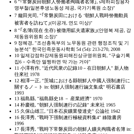
6 "｢常磐炭田朝鮮人勞働者殉職者名簿｣, s제하피징용자
명부철(일본후생노동성 제공, 국가기록원 소장)"
7 龍田光司, "｢常磐炭田における ‘朝鮮人戰時勞働動員
被害者を訪ねて｣(미공개, 연도 미상)"
8 "｢名簿(現在 生存) 被徵用鉱夫遺家族｣(안명복 제공, 강
제동원위원회 소장)"
9 정혜경, "조선총독부의 노무동원 관련 행정조직 및 기
능분석" 한국민족운동사학회 54 (54): 213-270, 2008
10 일제강점하강제동원피해진상규명위원회, "구술기록
집6－수족만 멀쩡하면 막 가는 거야"
11 小澤有作, "近代民衆の記錄10－在日朝鮮人" 新人物
往來社 1978
12 相澤一正, "茨城における縣朝鮮人中國人强制連行に
關するノ－ト in: 朝鮮人强制連行論文集成" 明石書店
1993
13 福島縣, "福島縣史18 － 産業經濟" 1970
14 朴慶植, "朝鮮人强制連行の記錄" 未來社 1965
15 久保山雄三, "日本石炭鑛業發達史" 公論社 1942
16 長澤秀, "戰時下强制連行極秘資料集4" 綠陰書房
1996
17 長澤秀, "戰時下常磐炭田の朝鮮人鑛夫殉職者名簿 in: