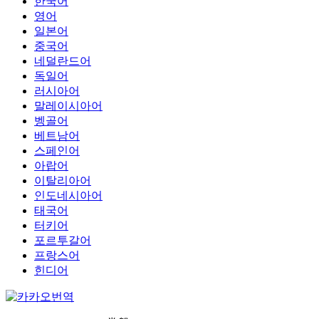
한국어
영어
일본어
중국어
네덜란드어
독일어
러시아어
말레이시아어
벵골어
베트남어
스페인어
아랍어
이탈리아어
인도네시아어
태국어
터키어
포르투갈어
프랑스어
힌디어