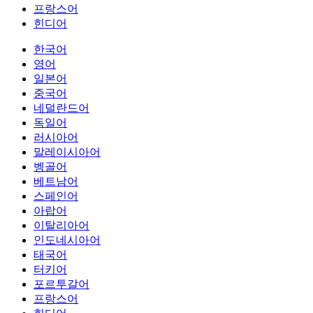
프랑스어
힌디어
한국어
영어
일본어
중국어
네덜란드어
독일어
러시아어
말레이시아어
벵골어
베트남어
스페인어
아랍어
이탈리아어
인도네시아어
태국어
터키어
포르투갈어
프랑스어