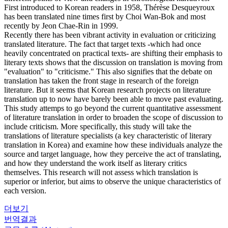
First introduced to Korean readers in 1958, Thérèse Desqueyroux
has been translated nine times first by Choi Wan-Bok and most
recently by Jeon Chae-Rin in 1999.
Recently there has been vibrant activity in evaluation or criticizing
translated literature. The fact that target texts -which had once
heavily concentrated on practical texts- are shifting their emphasis to
literary texts shows that the discussion on translation is moving from
"evaluation" to "criticisme." This also signifies that the debate on
translation has taken the front stage in research of the foreign
literature. But it seems that Korean research projects on literature
translation up to now have barely been able to move past evaluating.
This study attemps to go beyond the current quantitative assessment
of literature translation in order to broaden the scope of discussion to
include criticism. More specifically, this study will take the
translations of literature specialists (a key characteristic of literary
translation in Korea) and examine how these individuals analyze the
source and target language, how they perceive the act of translating,
and how they understand the work itself as literary critics
themselves. This research will not assess which translation is
superior or inferior, but aims to observe the unique characteristics of
each version.
더보기
번역결과