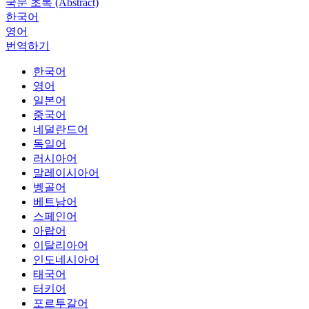
국문 초록 (Abstract)
한국어
영어
번역하기
한국어
영어
일본어
중국어
네덜란드어
독일어
러시아어
말레이시아어
벵골어
베트남어
스페인어
아랍어
이탈리아어
인도네시아어
태국어
터키어
포르투갈어