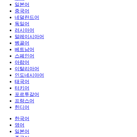
일본어
중국어
네덜란드어
독일어
러시아어
말레이시아어
벵골어
베트남어
스페인어
아랍어
이탈리아어
인도네시아어
태국어
터키어
포르투갈어
프랑스어
힌디어
한국어
영어
일본어