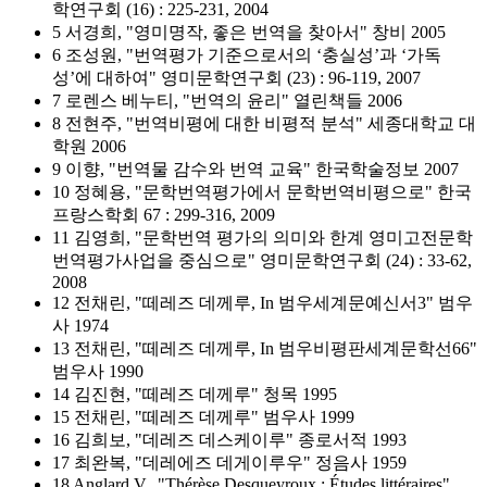
학연구회 (16) : 225-231, 2004
5 서경희, "영미명작, 좋은 번역을 찾아서" 창비 2005
6 조성원, "번역평가 기준으로서의 ‘충실성’과 ‘가독
성’에 대하여" 영미문학연구회 (23) : 96-119, 2007
7 로렌스 베누티, "번역의 윤리" 열린책들 2006
8 전현주, "번역비평에 대한 비평적 분석" 세종대학교 대
학원 2006
9 이향, "번역물 감수와 번역 교육" 한국학술정보 2007
10 정혜용, "문학번역평가에서 문학번역비평으로" 한국
프랑스학회 67 : 299-316, 2009
11 김영희, "문학번역 평가의 의미와 한계 영미고전문학
번역평가사업을 중심으로" 영미문학연구회 (24) : 33-62,
2008
12 전채린, "떼레즈 데께루, In 범우세계문예신서3" 범우
사 1974
13 전채린, "떼레즈 데께루, In 범우비평판세계문학선66"
범우사 1990
14 김진현, "떼레즈 데께루" 청목 1995
15 전채린, "떼레즈 데께루" 범우사 1999
16 김희보, "데레즈 데스케이루" 종로서적 1993
17 최완복, "데레에즈 데게이루우" 정음사 1959
18 Anglard V., "Thérèse Desqueyroux : Études littéraires"