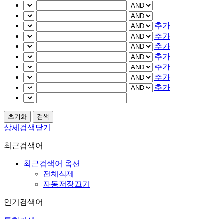
추가
추가
추가
추가
추가
추가
추가
상세검색닫기
최근검색어
최근검색어 옵션
전체삭제
자동저장끄기
인기검색어