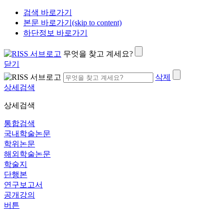
검색 바로가기
본문 바로가기(skip to content)
하단정보 바로가기
무엇을 찾고 계세요?
닫기
삭제
상세검색
상세검색
통합검색
국내학술논문
학위논문
해외학술논문
학술지
단행본
연구보고서
공개강의
버튼