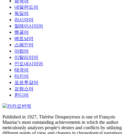
중국어
네덜란드어
독일어
러시아어
말레이시아어
벵골어
베트남어
스페인어
아랍어
이탈리아어
인도네시아어
태국어
터키어
포르투갈어
프랑스어
힌디어
Published in 1927, Thérèse Desqueyroux is one of François
Mauriac's most outstanding achievements in which the author
meticulously analyzes people's desires and conflicts by utilizing
different points of view and changes in chronological narratives.