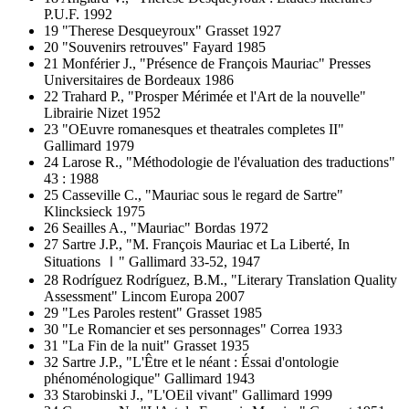
P.U.F. 1992
19 "Therese Desqueyroux" Grasset 1927
20 "Souvenirs retrouves" Fayard 1985
21 Monférier J., "Présence de François Mauriac" Presses
Universitaires de Bordeaux 1986
22 Trahard P., "Prosper Mérimée et l'Art de la nouvelle"
Librairie Nizet 1952
23 "OEuvre romanesques et theatrales completes II"
Gallimard 1979
24 Larose R., "Méthodologie de l'évaluation des traductions"
43 : 1988
25 Casseville C., "Mauriac sous le regard de Sartre"
Klincksieck 1975
26 Seailles A., "Mauriac" Bordas 1972
27 Sartre J.P., "M. François Mauriac et La Liberté, In
Situations Ⅰ" Gallimard 33-52, 1947
28 Rodríguez Rodríguez, B.M., "Literary Translation Quality
Assessment" Lincom Europa 2007
29 "Les Paroles restent" Grasset 1985
30 "Le Romancier et ses personnages" Correa 1933
31 "La Fin de la nuit" Grasset 1935
32 Sartre J.P., "L'Être et le néant : Éssai d'ontologie
phénoménologique" Gallimard 1943
33 Starobinski J., "L'OEil vivant" Gallimard 1999