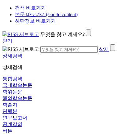
검색 바로가기
본문 바로가기(skip to content)
하단정보 바로가기
무엇을 찾고 계세요?
닫기
삭제
상세검색
상세검색
통합검색
국내학술논문
학위논문
해외학술논문
학술지
단행본
연구보고서
공개강의
버튼