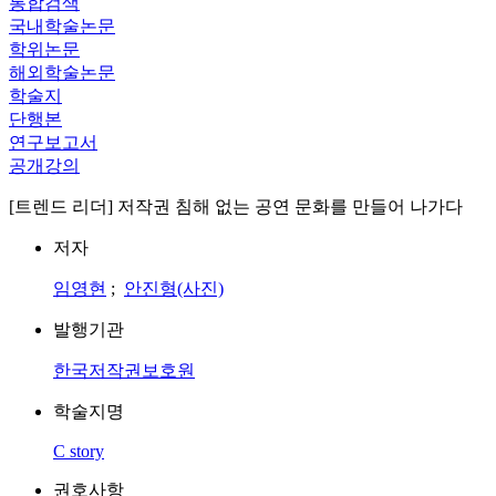
통합검색
국내학술논문
학위논문
해외학술논문
학술지
단행본
연구보고서
공개강의
[트렌드 리더] 저작권 침해 없는 공연 문화를 만들어 나가다
저자
임영현
;
안진형(사진)
발행기관
한국저작권보호원
학술지명
C story
권호사항