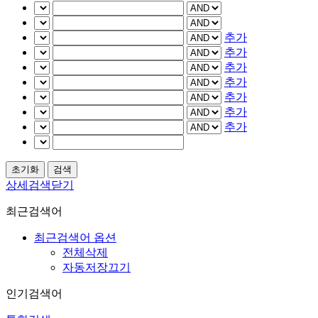
추가
추가
추가
추가
추가
추가
추가
상세검색닫기
최근검색어
최근검색어 옵션
전체삭제
자동저장끄기
인기검색어