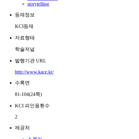
storytelling
등재정보
KCI등재
자료형태
학술저널
발행기관 URL
http://www.kace.kr/
수록면
81-104(24쪽)
KCI 피인용횟수
2
제공처