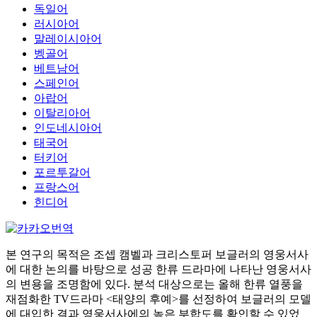
독일어
러시아어
말레이시아어
벵골어
베트남어
스페인어
아랍어
이탈리아어
인도네시아어
태국어
터키어
포르투갈어
프랑스어
힌디어
본 연구의 목적은 조셉 캠벨과 크리스토퍼 보글러의 영웅서사
에 대한 논의를 바탕으로 성공 한류 드라마에 나타난 영웅서사
의 변용을 조명함에 있다. 분석 대상으로는 올해 한류 열풍을
재점화한 TV드라마 <태양의 후예>를 선정하여 보글러의 모델
에 대입한 결과 영웅서사에의 높은 부합도를 확인할 수 있었