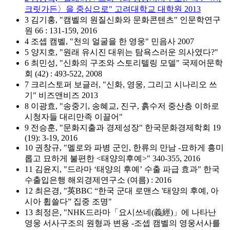
크릿가든〉을 중심으로" 고려대학교 대학원 2013
3 김기홍, "캠벨의 원질신화와 문화콘텐츠" 인문학연구
원 66 : 131-159, 2016
4 조셉 캠벨, "천의 얼굴을 한 영웅" 민음사 2007
5 양지호, "원래 유시진 대위는 탐욕스러운 의사였다?"
6 최민성, "신화의 구조와 스토리텔링 모델" 국제어문학
회 (42) : 493-522, 2008
7 크리스토퍼 보글러, "신화, 영웅, 그리고 시나리오 쓰
기" 비즈앤비즈 2013
8 이광효, "송중기, 송혜교, 진구, 흙수저 중산층 이하로
시청자들 대리만족 이끌어"
9 전승훈, "문화지출과 경제성장" 한국문화경제학회 19
(19): 3-19, 2016
10 권창규, "멜로와 파병 군인, 한류의 만남 -묘하게 흥미
롭고 묘하게 불편한 <태양의후예>" 340-355, 2016
11 김윤지, "드라마 ‘태양의 후예’ 수출 파급 효과" 한국
수출입은행 해외경제연구소 (여름) : 2016
12 최은경, "英BBC “한국 군대 로맨스 '태양의 후예, 아
시아 휩쓸다” 집중 조명"
13 최정은, "NHK드라마「요시쓰네(義經)」에 나타난
영웅 서사구조의 원형과 변용 -조셉 캠벨의 영웅서사를