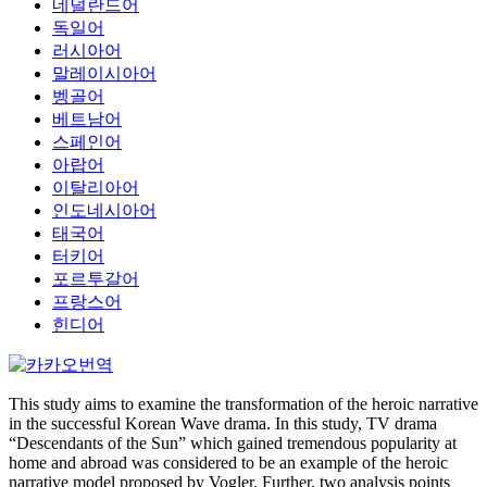
네덜란드어
독일어
러시아어
말레이시아어
벵골어
베트남어
스페인어
아랍어
이탈리아어
인도네시아어
태국어
터키어
포르투갈어
프랑스어
힌디어
This study aims to examine the transformation of the heroic narrative
in the successful Korean Wave drama. In this study, TV drama
“Descendants of the Sun” which gained tremendous popularity at
home and abroad was considered to be an example of the heroic
narrative model proposed by Vogler. Further, two analysis points