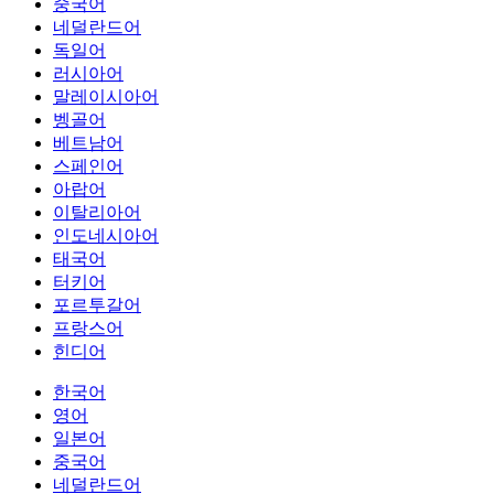
중국어
네덜란드어
독일어
러시아어
말레이시아어
벵골어
베트남어
스페인어
아랍어
이탈리아어
인도네시아어
태국어
터키어
포르투갈어
프랑스어
힌디어
한국어
영어
일본어
중국어
네덜란드어