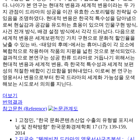
다. 나아가 본 연구는 현대적 변용과 세계적 변용이라는 두 가
지 관점이 드라마의 성공을 이끈 유효한 스토리텔링 전략일 수
있음을 조명하였다. 현대적 변용은 한국적 특수성을 담아냄으
로써 현실감과 공감을 유도하는 효용이 있으며 인물구현 방식,
사건 전개 방식, 배경 설정 방식에서 각각 드러났다. 다음으로
세계적 변용은 세계보편적인 가치 구현으로 문화적 할인율을
낮출 수 있는 바, <태양의 후예>에서는 휴머니즘이 각 요소에
복합적으로 작용하며 작품의 지평을 넓힌 것으로 분석되었다.
결과적으로 본연구는 성공 한류 드라마로 거듭나기 위해서는
현대적 변용과 세계적 변용, 즉 한국적 특수성과 세계적 보편
성의 적절한 배합이 긴요함을 밝혀내었다. 이로써 본 연구는
영웅서사 변용으로부터 한국 드라마의 세계화 가능성을 모색
해보는 시도로서 의의를 지닌다.
더보기
번역결과
참고문헌 (Reference)
1 고정민, "한국 문화콘텐츠산업 수출의 유형별 포지셔
닝 및 전략방향" 한국문화경제학회 17 (17): 139-159,
2014
2 김공숙, "텔레비전 드라마의 영웅서사구조분석 : 〈시