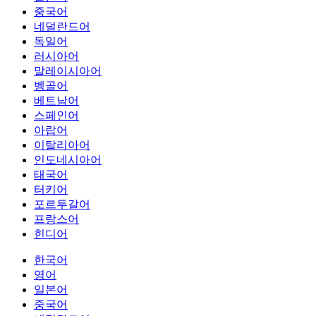
중국어
네덜란드어
독일어
러시아어
말레이시아어
벵골어
베트남어
스페인어
아랍어
이탈리아어
인도네시아어
태국어
터키어
포르투갈어
프랑스어
힌디어
한국어
영어
일본어
중국어