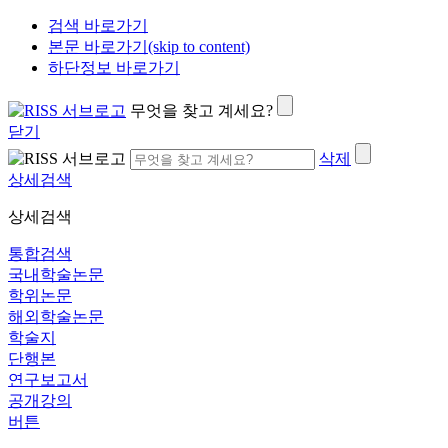
검색 바로가기
본문 바로가기(skip to content)
하단정보 바로가기
무엇을 찾고 계세요?
닫기
삭제
상세검색
상세검색
통합검색
국내학술논문
학위논문
해외학술논문
학술지
단행본
연구보고서
공개강의
버튼