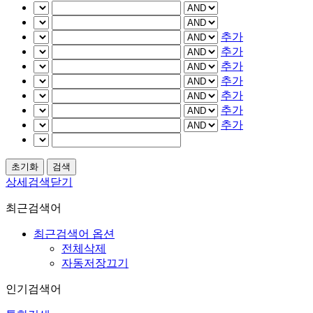
추가
추가
추가
추가
추가
추가
추가
상세검색닫기
최근검색어
최근검색어 옵션
전체삭제
자동저장끄기
인기검색어