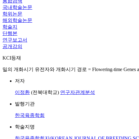
통합검색
국내학술논문
학위논문
해외학술논문
학술지
단행본
연구보고서
공개강의
KCI등재
밀의 개화시기 유전자와 개화시기 경로 = Flowering-time Genes and Flower
저자
이정환
(전북대학교)
연구자관계분석
발행기관
한국육종학회
학술지명
한국육종학회지(KOREAN JOURNAL OF BREEDING SC