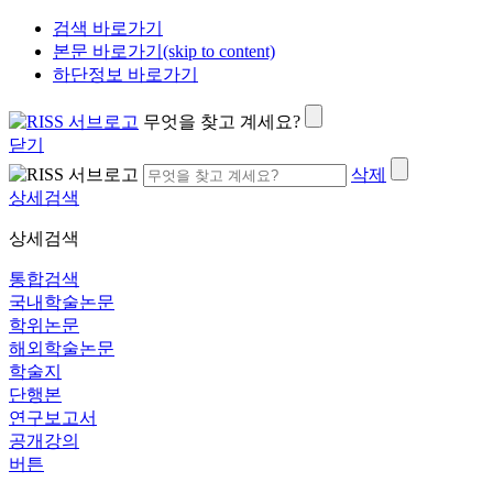
검색 바로가기
본문 바로가기(skip to content)
하단정보 바로가기
무엇을 찾고 계세요?
닫기
삭제
상세검색
상세검색
통합검색
국내학술논문
학위논문
해외학술논문
학술지
단행본
연구보고서
공개강의
버튼