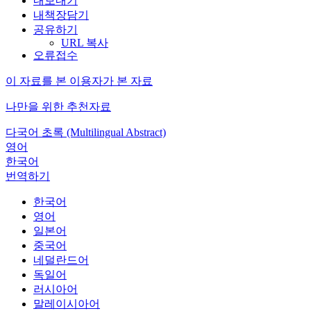
내보내기
내책장담기
공유하기
URL 복사
오류접수
이 자료를 본 이용자가 본 자료
나만을 위한 추천자료
다국어 초록 (Multilingual Abstract)
영어
한국어
번역하기
한국어
영어
일본어
중국어
네덜란드어
독일어
러시아어
말레이시아어