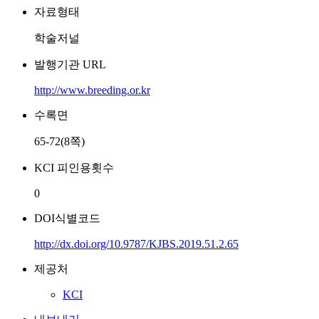
자료형태
학술저널
발행기관 URL
http://www.breeding.or.kr
수록면
65-72(8쪽)
KCI 피인용횟수
0
DOI식별코드
http://dx.doi.org/10.9787/KJBS.2019.51.2.65
제공처
KCI