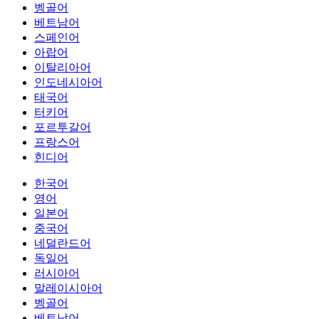
벵골어
베트남어
스페인어
아랍어
이탈리아어
인도네시아어
태국어
터키어
포르투갈어
프랑스어
힌디어
한국어
영어
일본어
중국어
네덜란드어
독일어
러시아어
말레이시아어
벵골어
베트남어