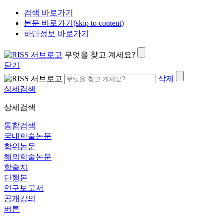
검색 바로가기
본문 바로가기(skip to content)
하단정보 바로가기
무엇을 찾고 계세요?
닫기
삭제
상세검색
상세검색
통합검색
국내학술논문
학위논문
해외학술논문
학술지
단행본
연구보고서
공개강의
버튼