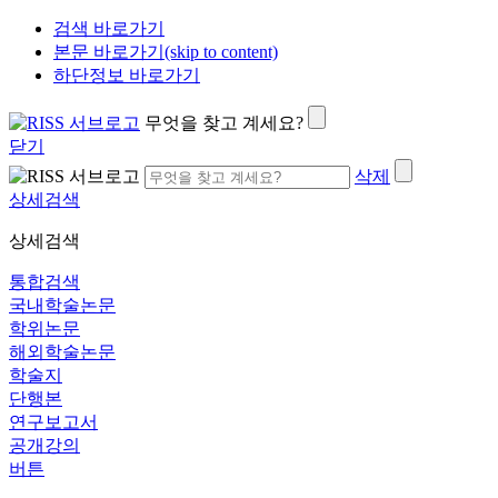
검색 바로가기
본문 바로가기(skip to content)
하단정보 바로가기
무엇을 찾고 계세요?
닫기
삭제
상세검색
상세검색
통합검색
국내학술논문
학위논문
해외학술논문
학술지
단행본
연구보고서
공개강의
버튼