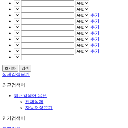
추가
추가
추가
추가
추가
추가
추가
상세검색닫기
최근검색어
최근검색어 옵션
전체삭제
자동저장끄기
인기검색어