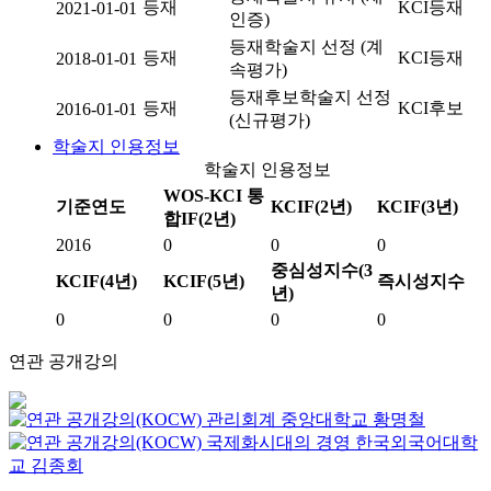
등재
KCI등재
2021-01-01
인증)
등재학술지 선정 (계
등재
KCI등재
2018-01-01
속평가)
등재후보학술지 선정
등재
KCI후보
2016-01-01
(신규평가)
학술지 인용정보
학술지 인용정보
WOS-KCI 통
기준연도
KCIF(2년)
KCIF(3년)
합IF(2년)
2016
0
0
0
중심성지수(3
KCIF(4년)
KCIF(5년)
즉시성지수
년)
0
0
0
0
연관 공개강의
관리회계
중앙대학교
황명철
국제화시대의 경영
한국외국어대학
교
김종회