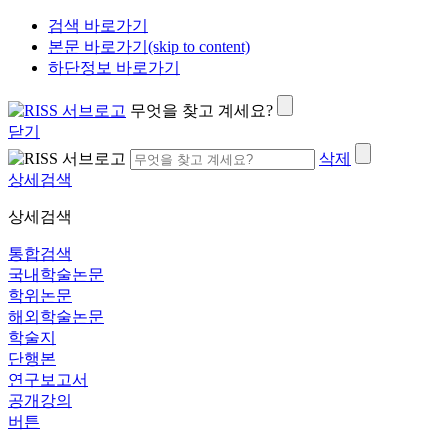
검색 바로가기
본문 바로가기(skip to content)
하단정보 바로가기
무엇을 찾고 계세요?
닫기
삭제
상세검색
상세검색
통합검색
국내학술논문
학위논문
해외학술논문
학술지
단행본
연구보고서
공개강의
버튼