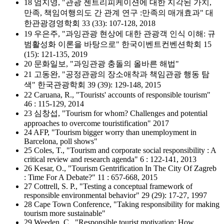
18 엄지영, "관광 젠트리피케이션에 대한 지각된 가치,
만족, 책임여행의도 간 관계 연구 :만족의 매개효과" 대
한관광경영학회 33 (33): 107-128, 2018
19 우은주, "과잉관광 현상에 대한 관광객 인식 이해: 규
범활성화 이론을 바탕으로" 한국이벤트컨벤션학회 15
(15): 121-135, 2019
20 문화일보, "과잉관광 충돌의 올바른 해법"
21 고동완, "공정관광의 장소애착과 책임관광 행동 탐
색" 한국관광학회 39 (39): 129-148, 2015
22 Caruana, R., "Tourists' accounts of responsible tourism"
46 : 115-129, 2014
23 심창섭, "Tourism for whom? Challenges and potential
approaches to overcome touristification" 2017
24 AFP, "Tourism bigger worry than unemployment in
Barcelona, poll shows"
25 Coles, T., "Tourism and corporate social responsibility : A
critical review and research agenda" 6 : 122-141, 2013
26 Kesar, O., "Tourism Gentrification In The City Of Zagreb
: Time For A Debate?" 11 : 657-668, 2015
27 Cottrell, S. P., "Testing a conceptual framework of
responsible environmental behavior" 29 (29): 17-27, 1997
28 Cape Town Conference, "Taking responsibility for making
tourism more sustainable"
29 Weeden, C., "Responsible tourist motivation: How