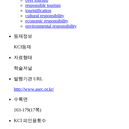
over tourism
responsible tourism
touristification
cultural responsibility
economic responsibility
environmental responsibility
등재정보
KCI등재
자료형태
학술저널
발행기관 URL
http://www.asec.or.kr/
수록면
163-179(17쪽)
KCI 피인용횟수