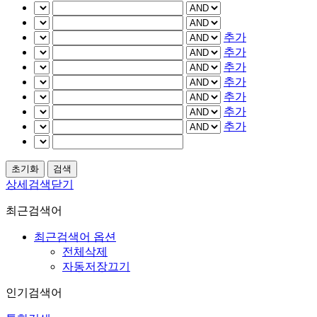
추가
추가
추가
추가
추가
추가
추가
상세검색닫기
최근검색어
최근검색어 옵션
전체삭제
자동저장끄기
인기검색어