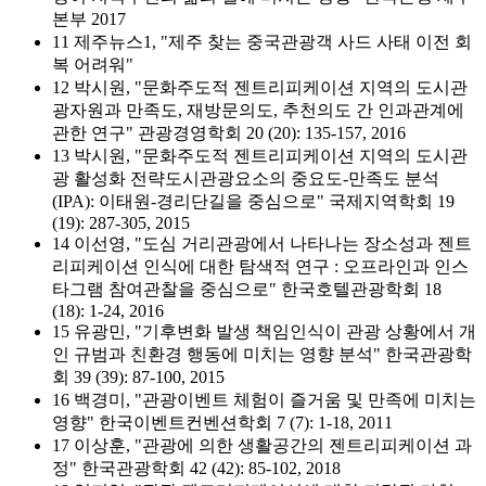
본부 2017
11 제주뉴스1, "제주 찾는 중국관광객 사드 사태 이전 회
복 어려워"
12 박시원, "문화주도적 젠트리피케이션 지역의 도시관
광자원과 만족도, 재방문의도, 추천의도 간 인과관계에
관한 연구" 관광경영학회 20 (20): 135-157, 2016
13 박시원, "문화주도적 젠트리피케이션 지역의 도시관
광 활성화 전략도시관광요소의 중요도-만족도 분석
(IPA): 이태원-경리단길을 중심으로" 국제지역학회 19
(19): 287-305, 2015
14 이선영, "도심 거리관광에서 나타나는 장소성과 젠트
리피케이션 인식에 대한 탐색적 연구 : 오프라인과 인스
타그램 참여관찰을 중심으로" 한국호텔관광학회 18
(18): 1-24, 2016
15 유광민, "기후변화 발생 책임인식이 관광 상황에서 개
인 규범과 친환경 행동에 미치는 영향 분석" 한국관광학
회 39 (39): 87-100, 2015
16 백경미, "관광이벤트 체험이 즐거움 및 만족에 미치는
영향" 한국이벤트컨벤션학회 7 (7): 1-18, 2011
17 이상훈, "관광에 의한 생활공간의 젠트리피케이션 과
정" 한국관광학회 42 (42): 85-102, 2018