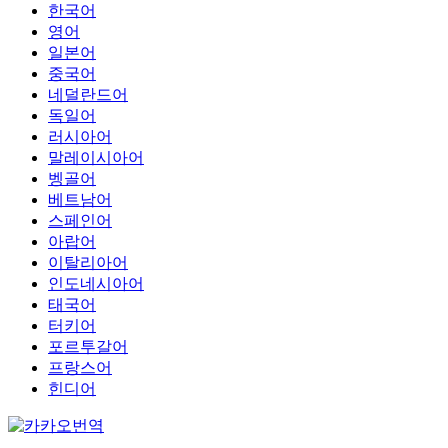
한국어
영어
일본어
중국어
네덜란드어
독일어
러시아어
말레이시아어
벵골어
베트남어
스페인어
아랍어
이탈리아어
인도네시아어
태국어
터키어
포르투갈어
프랑스어
힌디어