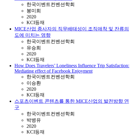
한국이벤트컨벤션학회
봉미희
2020
KCI등재
MICE산업 종사자의 직무배태성이 조직애착 및 잔류의
도에 미치는 영향
한국이벤트컨벤션학회
유승희
2020
KCI등재
How Does Travelers’ Loneliness Influence Trip Satisfaction:
Mediating effect of Facebook Enjoyment
한국이벤트컨벤션학회
이승환
2020
KCI등재
스포츠이벤트 콘텐츠를 통한 MICE산업의 발전방향 연
구
한국이벤트컨벤션학회
박병유
2020
KCI등재