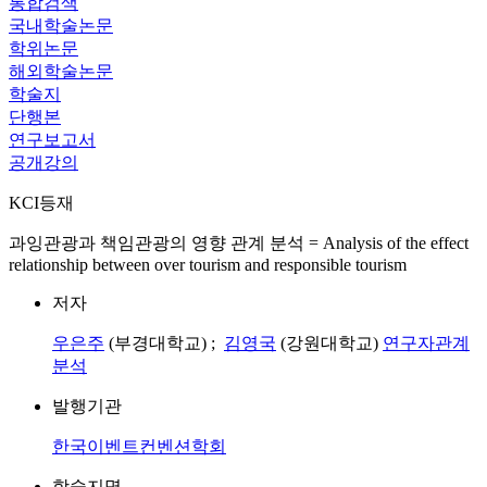
통합검색
국내학술논문
학위논문
해외학술논문
학술지
단행본
연구보고서
공개강의
KCI등재
과잉관광과 책임관광의 영향 관계 분석 = Analysis of the effect
relationship between over tourism and responsible tourism
저자
우은주
(부경대학교) ;
김영국
(강원대학교)
연구자관계
분석
발행기관
한국이벤트컨벤션학회
학술지명