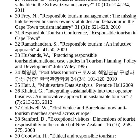
valuable in the Schwartz value survey?" 10 (10): 214-234,
2011
30 Frey, N., "Responsible tourism management : The missing
link between business owners' attitudes and behaviour in the
Cape Town tourism industry" 31 (31): 621-628, 2010
31 Responsible Tourism Conference, "Responsible tourism in
Cape Town"
32 Ramachandran, S., "Responsible tourism : An inductive
approach" 4 : 41-50, 2009
33 Husbands, W., "Practicing responsible
tourism:International case studies in Tourism Planning, Policy
and Development" John Wiley 1996
34 최영정, "Post Mass tourism으로서의 책임관광 구성타
당성 검증" 한국관광학회 34 (34): 101-120, 2010
35 Hair, J., "Multivariate Data Analysis" Prentice-Hall 2009
36 Khairat, G., "Integrating sustainability into tour operator
business : An innovative approach in sustainable tourism" 7
(7): 213-233, 2012
37 Coldwell, W., "First Venice and Barcelona: now anti-
tourism marches spread across europe"
38 Stanford, D., "Exceptional visitors : Dimensions of tourist
responsibility in the context of New Zealand" 16 (16): 258-
275, 2008
39 Goodwin, H., "Ethical and responsible tourism :