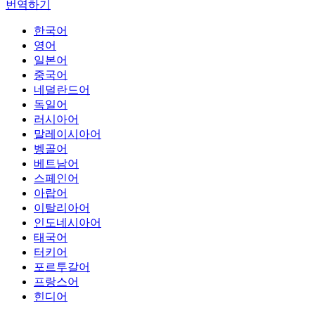
번역하기
한국어
영어
일본어
중국어
네덜란드어
독일어
러시아어
말레이시아어
벵골어
베트남어
스페인어
아랍어
이탈리아어
인도네시아어
태국어
터키어
포르투갈어
프랑스어
힌디어