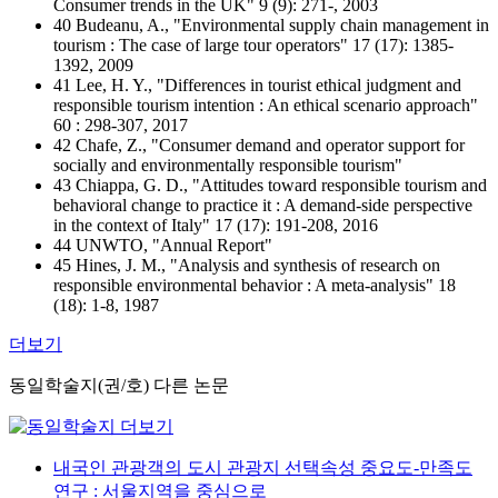
Consumer trends in the UK" 9 (9): 271-, 2003
40 Budeanu, A., "Environmental supply chain management in
tourism : The case of large tour operators" 17 (17): 1385-
1392, 2009
41 Lee, H. Y., "Differences in tourist ethical judgment and
responsible tourism intention : An ethical scenario approach"
60 : 298-307, 2017
42 Chafe, Z., "Consumer demand and operator support for
socially and environmentally responsible tourism"
43 Chiappa, G. D., "Attitudes toward responsible tourism and
behavioral change to practice it : A demand-side perspective
in the context of Italy" 17 (17): 191-208, 2016
44 UNWTO, "Annual Report"
45 Hines, J. M., "Analysis and synthesis of research on
responsible environmental behavior : A meta-analysis" 18
(18): 1-8, 1987
더보기
동일학술지(권/호) 다른 논문
내국인 관광객의 도시 관광지 선택속성 중요도-만족도
연구 : 서울지역을 중심으로