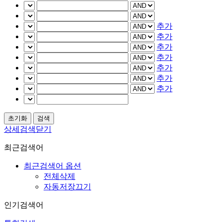
추가
추가
추가
추가
추가
추가
추가
상세검색닫기
최근검색어
최근검색어 옵션
전체삭제
자동저장끄기
인기검색어