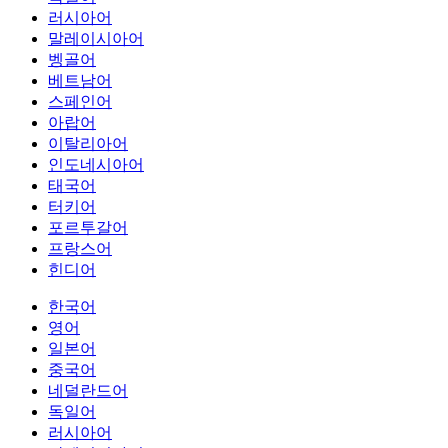
러시아어
말레이시아어
벵골어
베트남어
스페인어
아랍어
이탈리아어
인도네시아어
태국어
터키어
포르투갈어
프랑스어
힌디어
한국어
영어
일본어
중국어
네덜란드어
독일어
러시아어