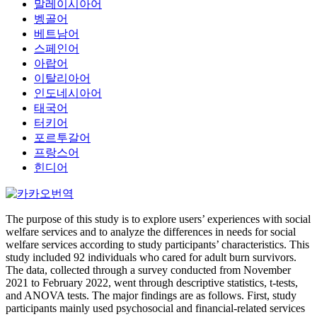
말레이시아어
벵골어
베트남어
스페인어
아랍어
이탈리아어
인도네시아어
태국어
터키어
포르투갈어
프랑스어
힌디어
The purpose of this study is to explore users’ experiences with social
welfare services and to analyze the differences in needs for social
welfare services according to study participants’ characteristics. This
study included 92 individuals who cared for adult burn survivors.
The data, collected through a survey conducted from November
2021 to February 2022, went through descriptive statistics, t-tests,
and ANOVA tests. The major findings are as follows. First, study
participants mainly used psychosocial and financial-related services