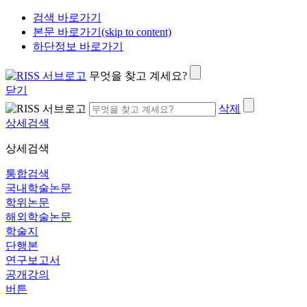
검색 바로가기
본문 바로가기(skip to content)
하단정보 바로가기
무엇을 찾고 계세요?
닫기
삭제
상세검색
상세검색
통합검색
국내학술논문
학위논문
해외학술논문
학술지
단행본
연구보고서
공개강의
버튼