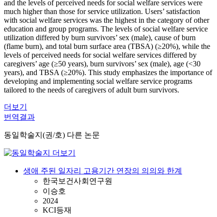
and the levels of perceived needs for social welfare services were
much higher than those for service utilization. Users’ satisfaction
with social welfare services was the highest in the category of other
education and group programs. The levels of social welfare service
utilization differed by burn survivors’ sex (male), cause of burn
(flame burn), and total burn surface area (TBSA) (≥20%), while the
levels of perceived needs for social welfare services differed by
caregivers’ age (≥50 years), burn survivors’ sex (male), age (<30
years), and TBSA (≥20%). This study emphasizes the importance of
developing and implementing social welfare service programs
tailored to the needs of caregivers of adult burn survivors.
더보기
번역결과
동일학술지(권/호) 다른 논문
생애 주된 일자리 고용기간 연장의 의의와 한계
한국보건사회연구원
이승호
2024
KCI등재