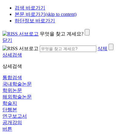
검색 바로가기
본문 바로가기(skip to content)
하단정보 바로가기
무엇을 찾고 계세요?
닫기
삭제
상세검색
상세검색
통합검색
국내학술논문
학위논문
해외학술논문
학술지
단행본
연구보고서
공개강의
버튼