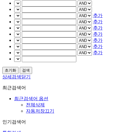
추가
추가
추가
추가
추가
추가
추가
상세검색닫기
최근검색어
최근검색어 옵션
전체삭제
자동저장끄기
인기검색어