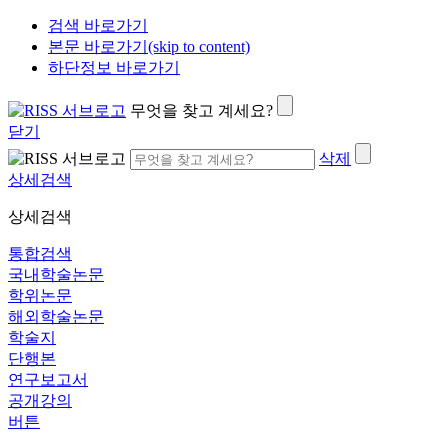
검색 바로가기
본문 바로가기(skip to content)
하단정보 바로가기
무엇을 찾고 계세요?
닫기
삭제
상세검색
상세검색
통합검색
국내학술논문
학위논문
해외학술논문
학술지
단행본
연구보고서
공개강의
버튼