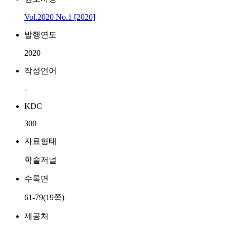
Vol.2020 No.1 [2020]
발행연도
2020
작성언어
-
KDC
300
자료형태
학술저널
수록면
61-79(19쪽)
제공처