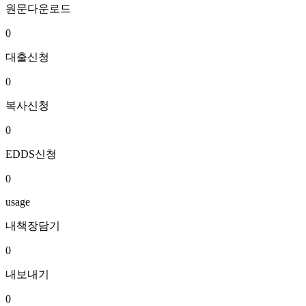
원문다운로드
0
대출신청
0
복사신청
0
EDDS신청
0
usage
내책장담기
0
내보내기
0