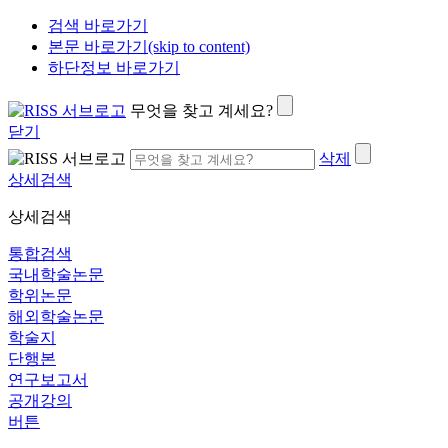
검색 바로가기
본문 바로가기(skip to content)
하단정보 바로가기
무엇을 찾고 계세요?
닫기
삭제
상세검색
상세검색
통합검색
국내학술논문
학위논문
해외학술논문
학술지
단행본
연구보고서
공개강의
버튼