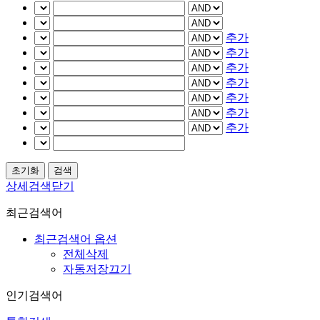
추가
추가
추가
추가
추가
추가
추가
상세검색닫기
최근검색어
최근검색어 옵션
전체삭제
자동저장끄기
인기검색어