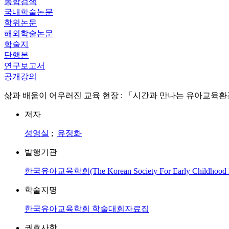
통합검색
국내학술논문
학위논문
해외학술논문
학술지
단행본
연구보고서
공개강의
삶과 배움이 어우러진 교육 현장 : 「시간과 만나는 유아교육
저자
성영실
;
유정화
발행기관
한국유아교육학회(The Korean Society For Early Childhood E
학술지명
한국유아교육학회 학술대회자료집
권호사항