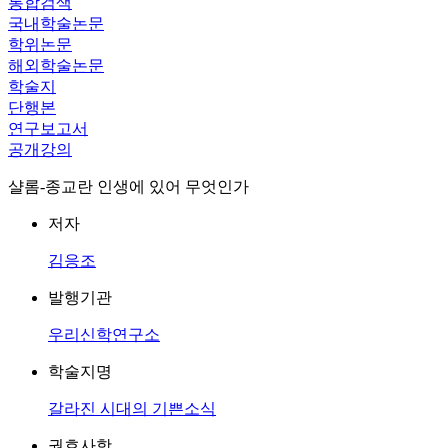
통합검색
국내학술논문
학위논문
해외학술논문
학술지
단행본
연구보고서
공개강의
샬롬-종교란 인생에 있어 무엇인가
저자
김응조
발행기관
우리신학연구소
학술지명
갈라진 시대의 기쁜소식
권호사항