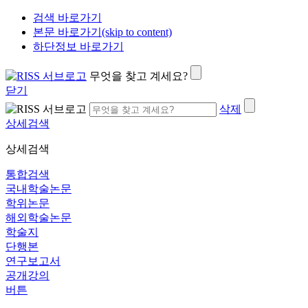
검색 바로가기
본문 바로가기(skip to content)
하단정보 바로가기
무엇을 찾고 계세요?
닫기
삭제
상세검색
상세검색
통합검색
국내학술논문
학위논문
해외학술논문
학술지
단행본
연구보고서
공개강의
버튼