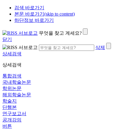
검색 바로가기
본문 바로가기(skip to content)
하단정보 바로가기
무엇을 찾고 계세요?
닫기
삭제
상세검색
상세검색
통합검색
국내학술논문
학위논문
해외학술논문
학술지
단행본
연구보고서
공개강의
버튼