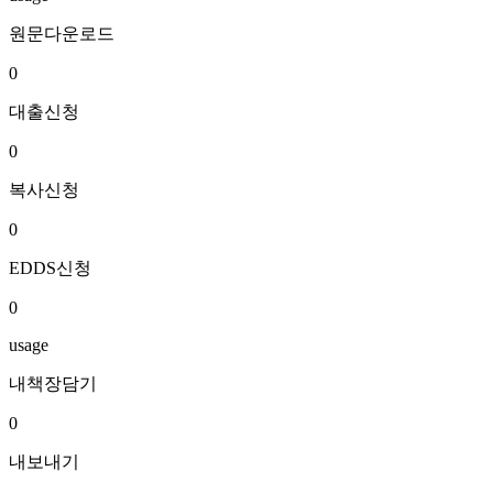
원문다운로드
0
대출신청
0
복사신청
0
EDDS신청
0
usage
내책장담기
0
내보내기