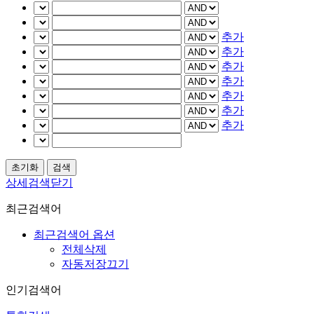
추가
추가
추가
추가
추가
추가
추가
상세검색닫기
최근검색어
최근검색어 옵션
전체삭제
자동저장끄기
인기검색어