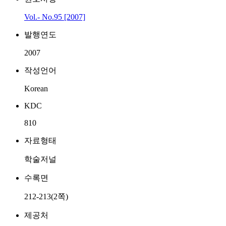
Vol.- No.95 [2007]
발행연도
2007
작성언어
Korean
KDC
810
자료형태
학술저널
수록면
212-213(2쪽)
제공처