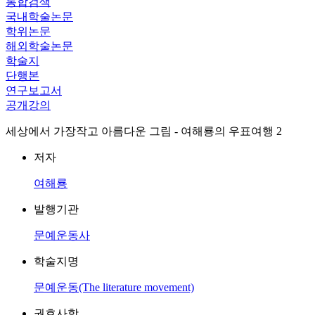
통합검색
국내학술논문
학위논문
해외학술논문
학술지
단행본
연구보고서
공개강의
세상에서 가장작고 아름다운 그림 - 여해룡의 우표여행 2
저자
여해룡
발행기관
문예운동사
학술지명
문예운동(The literature movement)
권호사항