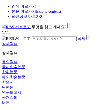
검색 바로가기
본문 바로가기(skip to content)
하단정보 바로가기
무엇을 찾고 계세요?
닫기
삭제
상세검색
상세검색
통합검색
국내학술논문
학위논문
해외학술논문
학술지
단행본
연구보고서
공개강의
버튼