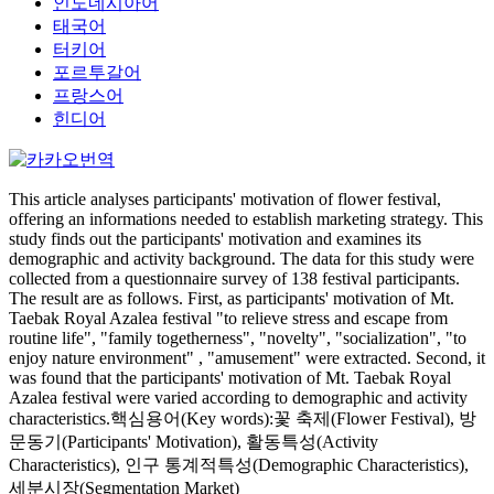
인도네시아어
태국어
터키어
포르투갈어
프랑스어
힌디어
This article analyses participants' motivation of flower festival,
offering an informations needed to establish marketing strategy. This
study finds out the participants' motivation and examines its
demographic and activity background. The data for this study were
collected from a questionnaire survey of 138 festival participants.
The result are as follows. First, as participants' motivation of Mt.
Taebak Royal Azalea festival "to relieve stress and escape from
routine life", "family togetherness", "novelty", "socialization", "to
enjoy nature environment" , "amusement" were extracted. Second, it
was found that the participants' motivation of Mt. Taebak Royal
Azalea festival were varied according to demographic and activity
characteristics.핵심용어(Key words):꽃 축제(Flower Festival), 방
문동기(Participants' Motivation), 활동특성(Activity
Characteristics), 인구 통계적특성(Demographic Characteristics),
세분시장(Segmentation Market)