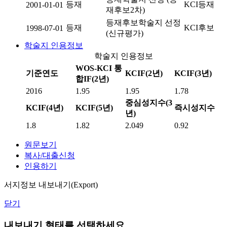
등재
KCI등재
2001-01-01
재후보2차)
등재후보학술지 선정
등재
KCI후보
1998-07-01
(신규평가)
학술지 인용정보
학술지 인용정보
WOS-KCI 통
기준연도
KCIF(2년)
KCIF(3년)
합IF(2년)
2016
1.95
1.95
1.78
중심성지수(3
KCIF(4년)
KCIF(5년)
즉시성지수
년)
1.8
1.82
2.049
0.92
원문보기
복사/대출신청
인용하기
서지정보 내보내기(Export)
닫기
내보내기 형태를 선택하세요