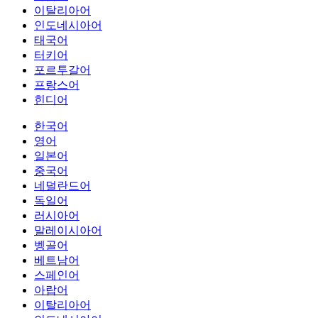
이탈리아어
인도네시아어
태국어
터키어
포르투갈어
프랑스어
힌디어
한국어
영어
일본어
중국어
네덜란드어
독일어
러시아어
말레이시아어
벵골어
베트남어
스페인어
아랍어
이탈리아어