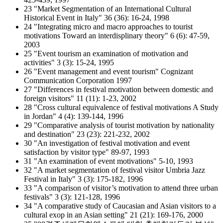
23 "Market Segmentation of an International Cultural
Historical Event in Italy" 36 (36): 16-24, 1998
24 "Integrating micro and macro approaches to tourist
motivations Toward an interdisplinary theory" 6 (6): 47-59,
2003
25 "Event tourism an examination of motivation and
activities" 3 (3): 15-24, 1995
26 "Event management and event tourism" Cognizant
Communication Corporation 1997
27 "Differences in festival motivation between domestic and
foreign visitors" 11 (11): 1-23, 2002
28 "Cross cultural equivalence of festival motivations A Study
in Jordan" 4 (4): 139-144, 1996
29 "Comparative analysis of tourist motivation by nationality
and destination" 23 (23): 221-232, 2002
30 "An investigation of festival motivation and event
satisfaction by visitor type" 89-97, 1993
31 "An examination of event motivations" 5-10, 1993
32 "A market segmentation of festival visitor Umbria Jazz
Festival in Italy" 3 (3): 175-182, 1996
33 "A comparison of visitor’s motivation to attend three urban
festivals" 3 (3): 121-128, 1996
34 "A comparative study of Caucasian and Asian visitors to a
cultural exop in an Asian setting" 21 (21): 169-176, 2000