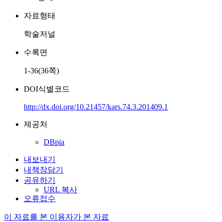
자료형태
학술저널
수록면
1-36(36쪽)
DOI식별코드
http://dx.doi.org/10.21457/kars.74.3.201409.1
제공처
DBpia
내보내기
내책장담기
공유하기
URL 복사
오류접수
이 자료를 본 이용자가 본 자료