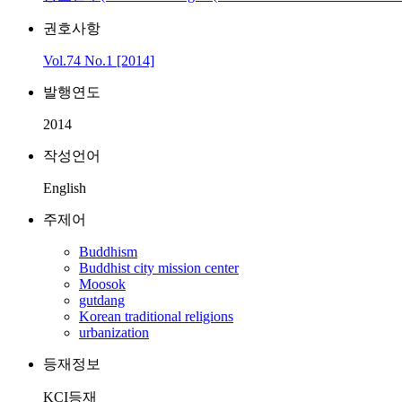
권호사항
Vol.74 No.1 [2014]
발행연도
2014
작성언어
English
주제어
Buddhism
Buddhist city mission center
Moosok
gutdang
Korean traditional religions
urbanization
등재정보
KCI등재