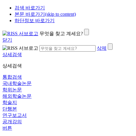
검색 바로가기
본문 바로가기(skip to content)
하단정보 바로가기
무엇을 찾고 계세요?
닫기
삭제
상세검색
상세검색
통합검색
국내학술논문
학위논문
해외학술논문
학술지
단행본
연구보고서
공개강의
버튼