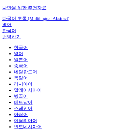
나만을 위한 추천자료
다국어 초록 (Multilingual Abstract)
영어
한국어
번역하기
한국어
영어
일본어
중국어
네덜란드어
독일어
러시아어
말레이시아어
벵골어
베트남어
스페인어
아랍어
이탈리아어
인도네시아어