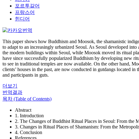
포르투갈어
프랑스어
힌디어
This paper shows how Buddhism and Moosok, the shamanistic indigenou
to adapt to an increasingly urbanized Seoul. As Seoul developed into 
the modern buildings within Seoul, while Moosok moved its ritual plac
have since successfully popularized Buddhism by developing new rituals t
to see in traditional temples are now available. On the other hand, Mo
clients’ houses in the past, are now conducted in gutdangs located in t
and participants in guts.
더보기
번역결과
목차 (Table of Contents)
Abstract
1. Introduction
2. The Changes of Buddhist Ritual Places in Seoul: From the M
3. Changes in Ritual Places of Shamanism: From the Metropolis
4. Conclusion
References