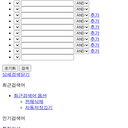
추가
추가
추가
추가
추가
추가
추가
상세검색닫기
최근검색어
최근검색어 옵션
전체삭제
자동저장끄기
인기검색어