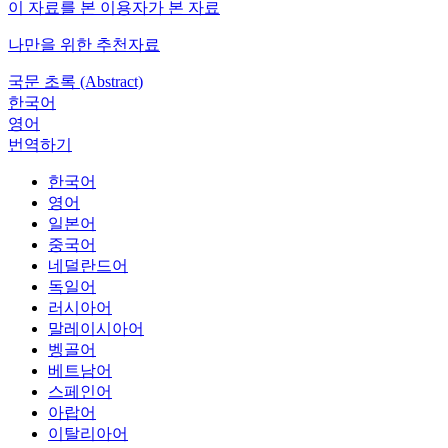
이 자료를 본 이용자가 본 자료
나만을 위한 추천자료
국문 초록 (Abstract)
한국어
영어
번역하기
한국어
영어
일본어
중국어
네덜란드어
독일어
러시아어
말레이시아어
벵골어
베트남어
스페인어
아랍어
이탈리아어