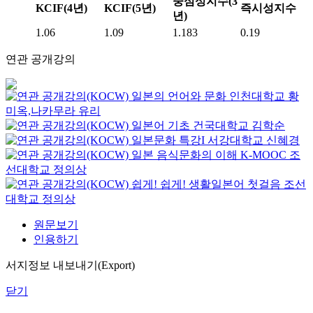
중심성지수(3
KCIF(4년)
KCIF(5년)
즉시성지수
년)
1.06
1.09
1.183
0.19
연관 공개강의
일본의 언어와 문화
인천대학교
황
미옥,나카무라 유리
일본어 기초
건국대학교
김학순
일본문화 특강I
서강대학교
신혜경
일본 음식문화의 이해
K-MOOC
조
선대학교 정의상
쉽게! 쉽게! 생활일본어 첫걸음
조선
대학교
정의상
원문보기
인용하기
서지정보 내보내기(Export)
닫기