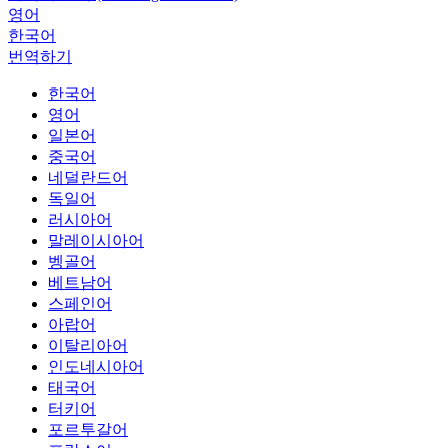
영어
한국어
번역하기
한국어
영어
일본어
중국어
네덜란드어
독일어
러시아어
말레이시아어
벵골어
베트남어
스페인어
아랍어
이탈리아어
인도네시아어
태국어
터키어
포르투갈어