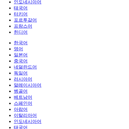
인도네시아어
태국어
터키어
포르투갈어
프랑스어
힌디어
한국어
영어
일본어
중국어
네덜란드어
독일어
러시아어
말레이시아어
벵골어
베트남어
스페인어
아랍어
이탈리아어
인도네시아어
태국어