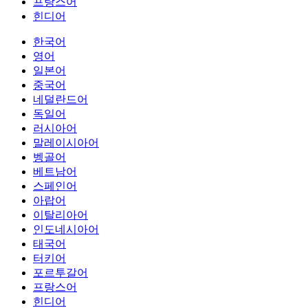
프랑스어
힌디어
한국어
영어
일본어
중국어
네덜란드어
독일어
러시아어
말레이시아어
벵골어
베트남어
스페인어
아랍어
이탈리아어
인도네시아어
태국어
터키어
포르투갈어
프랑스어
힌디어