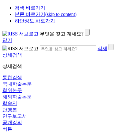
검색 바로가기
본문 바로가기(skip to content)
하단정보 바로가기
무엇을 찾고 계세요?
닫기
삭제
상세검색
상세검색
통합검색
국내학술논문
학위논문
해외학술논문
학술지
단행본
연구보고서
공개강의
버튼