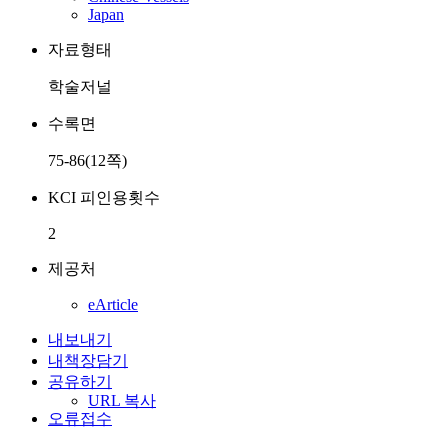
Japan
자료형태
학술저널
수록면
75-86(12쪽)
KCI 피인용횟수
2
제공처
eArticle
내보내기
내책장담기
공유하기
URL 복사
오류접수