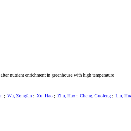
fter nutrient enrichment in greenhouse with high temperature
un
;
Wu, Zongfan
;
Xu, Hao
;
Zhu, Hao
;
Cheng, Guofeng
;
Liu, Hu