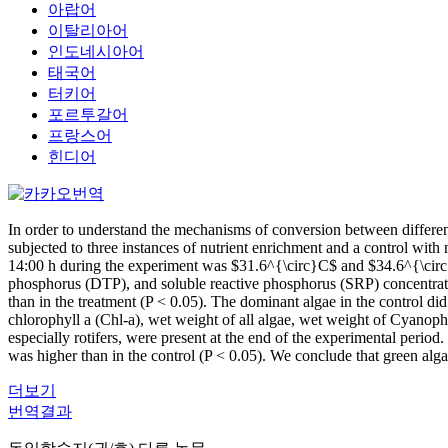
아랍어
이탈리아어
인도네시아어
태국어
터키어
포르투갈어
프랑스어
힌디어
In order to understand the mechanisms of conversion between differe
subjected to three instances of nutrient enrichment and a control wi
14:00 h during the experiment was $31.6^{\circ}C$ and $34.6^{\circ}C$
phosphorus (DTP), and soluble reactive phosphorus (SRP) concentrati
than in the treatment (P < 0.05). The dominant algae in the control d
chlorophyll a (Chl-a), wet weight of all algae, wet weight of Cyanoph
especially rotifers, were present at the end of the experimental period
was higher than in the control (P < 0.05). We conclude that green al
더보기
번역결과