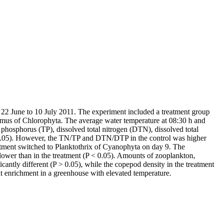
 22 June to 10 July 2011. The experiment included a treatment group
desmus of Chlorophyta. The average water temperature at 08:30 h and
 phosphorus (TP), dissolved total nitrogen (DTN), dissolved total
 < 0.05). However, the TN/TP and DTN/DTP in the control was higher
eatment switched to Planktothrix of Cyanophyta on day 9. The
 lower than in the treatment (P < 0.05). Amounts of zooplankton,
icantly different (P > 0.05), while the copepod density in the treatment
nt enrichment in a greenhouse with elevated temperature.