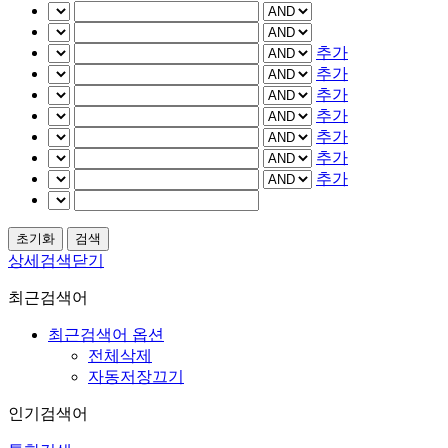
추가
추가
추가
추가
추가
추가
추가
상세검색닫기
최근검색어
최근검색어 옵션
전체삭제
자동저장끄기
인기검색어