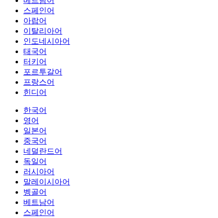
베트남어
스페인어
아랍어
이탈리아어
인도네시아어
태국어
터키어
포르투갈어
프랑스어
힌디어
한국어
영어
일본어
중국어
네덜란드어
독일어
러시아어
말레이시아어
벵골어
베트남어
스페인어