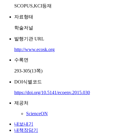
SCOPUS,KCI등재
자료형태
학술저널
발행기관 URL
http://www.ecosk.org
수록면
293-305(13쪽)
DOI식별코드
https://doi.org/10.5141/ecoenv.2015.030
제공처
ScienceON
내보내기
내책장담기