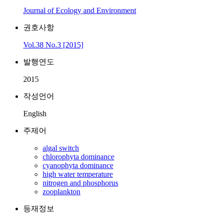
Journal of Ecology and Environment
권호사항
Vol.38 No.3 [2015]
발행연도
2015
작성언어
English
주제어
algal switch
chlorophyta dominance
cyanophyta dominance
high water temperature
nitrogen and phosphorus
zooplankton
등재정보