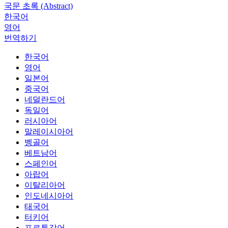
국문 초록 (Abstract)
한국어
영어
번역하기
한국어
영어
일본어
중국어
네덜란드어
독일어
러시아어
말레이시아어
벵골어
베트남어
스페인어
아랍어
이탈리아어
인도네시아어
태국어
터키어
포르투갈어