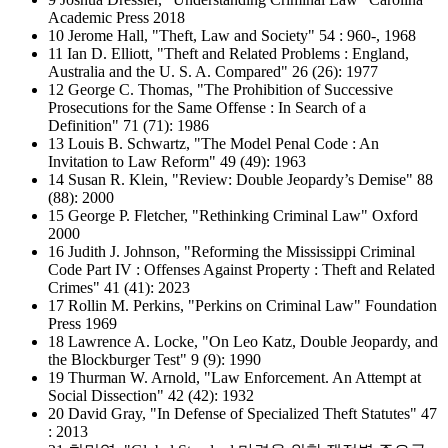
Academic Press 2018
10 Jerome Hall, "Theft, Law and Society" 54 : 960-, 1968
11 Ian D. Elliott, "Theft and Related Problems : England,
Australia and the U. S. A. Compared" 26 (26): 1977
12 George C. Thomas, "The Prohibition of Successive
Prosecutions for the Same Offense : In Search of a
Definition" 71 (71): 1986
13 Louis B. Schwartz, "The Model Penal Code : An
Invitation to Law Reform" 49 (49): 1963
14 Susan R. Klein, "Review: Double Jeopardy’s Demise" 88
(88): 2000
15 George P. Fletcher, "Rethinking Criminal Law" Oxford
2000
16 Judith J. Johnson, "Reforming the Mississippi Criminal
Code Part IV : Offenses Against Property : Theft and Related
Crimes" 41 (41): 2023
17 Rollin M. Perkins, "Perkins on Criminal Law" Foundation
Press 1969
18 Lawrence A. Locke, "On Leo Katz, Double Jeopardy, and
the Blockburger Test" 9 (9): 1990
19 Thurman W. Arnold, "Law Enforcement. An Attempt at
Social Dissection" 42 (42): 1932
20 David Gray, "In Defense of Specialized Theft Statutes" 47
: 2013