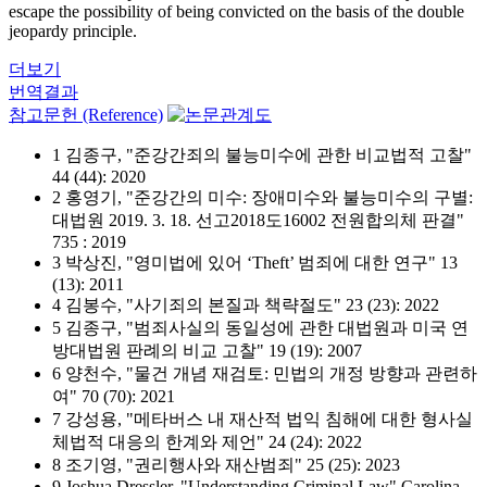
escape the possibility of being convicted on the basis of the double
jeopardy principle.
더보기
번역결과
참고문헌 (Reference)
1 김종구, "준강간죄의 불능미수에 관한 비교법적 고찰"
44 (44): 2020
2 홍영기, "준강간의 미수: 장애미수와 불능미수의 구별:
대법원 2019. 3. 18. 선고2018도16002 전원합의체 판결"
735 : 2019
3 박상진, "영미법에 있어 ‘Theft’ 범죄에 대한 연구" 13
(13): 2011
4 김봉수, "사기죄의 본질과 책략절도" 23 (23): 2022
5 김종구, "범죄사실의 동일성에 관한 대법원과 미국 연
방대법원 판례의 비교 고찰" 19 (19): 2007
6 양천수, "물건 개념 재검토: 민법의 개정 방향과 관련하
여" 70 (70): 2021
7 강성용, "메타버스 내 재산적 법익 침해에 대한 형사실
체법적 대응의 한계와 제언" 24 (24): 2022
8 조기영, "권리행사와 재산범죄" 25 (25): 2023
9 Joshua Dressler, "Understanding Criminal Law" Carolina