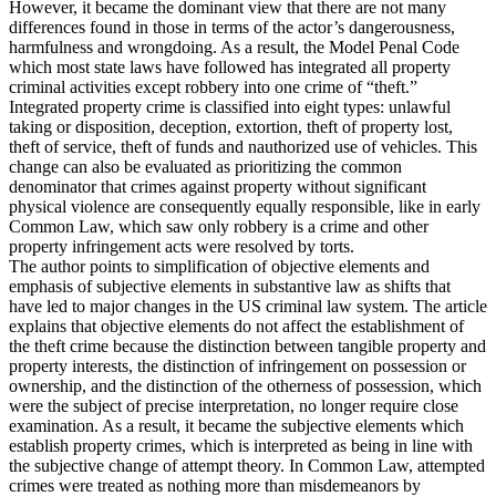
However, it became the dominant view that there are not many
differences found in those in terms of the actor’s dangerousness,
harmfulness and wrongdoing. As a result, the Model Penal Code
which most state laws have followed has integrated all property
criminal activities except robbery into one crime of “theft.”
Integrated property crime is classified into eight types: unlawful
taking or disposition, deception, extortion, theft of property lost,
theft of service, theft of funds and nauthorized use of vehicles. This
change can also be evaluated as prioritizing the common
denominator that crimes against property without significant
physical violence are consequently equally responsible, like in early
Common Law, which saw only robbery is a crime and other
property infringement acts were resolved by torts.
The author points to simplification of objective elements and
emphasis of subjective elements in substantive law as shifts that
have led to major changes in the US criminal law system. The article
explains that objective elements do not affect the establishment of
the theft crime because the distinction between tangible property and
property interests, the distinction of infringement on possession or
ownership, and the distinction of the otherness of possession, which
were the subject of precise interpretation, no longer require close
examination. As a result, it became the subjective elements which
establish property crimes, which is interpreted as being in line with
the subjective change of attempt theory. In Common Law, attempted
crimes were treated as nothing more than misdemeanors by