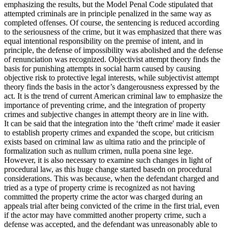
emphasizing the results, but the Model Penal Code stipulated that
attempted criminals are in principle penalized in the same way as
completed offenses. Of course, the sentencing is reduced according
to the seriousness of the crime, but it was emphasized that there was
equal intentional responsibility on the premise of intent, and in
principle, the defense of impossibility was abolished and the defense
of renunciation was recognized. Objectivist attempt theory finds the
basis for punishing attempts in social harm caused by causing
objective risk to protective legal interests, while subjectivist attempt
theory finds the basis in the actor’s dangerousness expressed by the
act. It is the trend of current American criminal law to emphasize the
importance of preventing crime, and the integration of property
crimes and subjective changes in attempt theory are in line with.
It can be said that the integration into the ‘theft crime' made it easier
to establish property crimes and expanded the scope, but criticism
exists based on criminal law as ultima ratio and the principle of
formalization such as nullum crimen, nulla poena sine lege.
However, it is also necessary to examine such changes in light of
procedural law, as this huge change started basedn on procedural
considerations. This was because, when the defendant charged and
tried as a type of property crime is recognized as not having
committed the property crime the actor was charged during an
appeals trial after being convicted of the crime in the first trial, even
if the actor may have committed another property crime, such a
defense was accepted, and the defendant was unreasonably able to