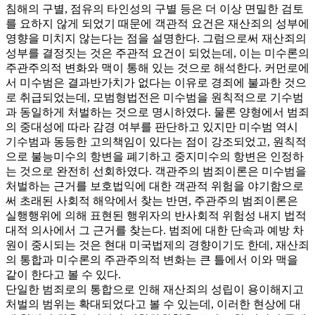
침해의 구별, 점유의 타인성의 구별 등은 더 이상 면밀한 검토
를 요하지 않게 되었기 때문에 객관적 요건은 재산죄의 성부에
영향을 미치지 않는다는 점을 설명한다. 그럼으로써 재산죄의
성부를 결정짓는 것은 주관적 요건이 되었는데, 이는 미수론의
주관주의적 변화와 맥이 통해 있는 것으로 해석한다. 커먼로에
서 미수범은 결과반가치가 없다는 이유로 경죄에 불과한 것으
로 취급되었는데, 모범형법전은 미수범을 원칙적으로 기수범
과 동일하게 처벌하는 것으로 명시하였다. 물론 양형에서 범죄
의 중대성에 따라 감경 여부를 판단하고 있지만 미수범 역시
기수범과 동등한 고의책임이 있다는 점이 강조되었고, 원칙적
으로 불능미수의 항변을 폐기하고 중지미수의 항변은 인정하
는 것으로 완전히 선회하였다. 객관주의 범죄이론은 미수범을
처벌하는 근거를 보호법익에 대한 객관적 위험을 야기함으로
써 초래된 사회적 해악에서 찾는 반면, 주관주의 범죄이론은
실행행위에 의해 표현된 행위자의 반사회적 위험성 내지 법적
대적 의사에서 그 근거를 찾는다. 범죄에 대한 단속과 예방 차
원이 중시되는 것은 현대 미국법제의 경향이기도 한데, 재산죄
의 통합과 미수론의 주관주의적 변화는 큰 틀에서 이와 맥을
같이 한다고 볼 수 있다.
단일한 범죄로의 통합으로 인해 재산죄의 성립이 용이해지고
처벌의 범위는 확대되었다고 볼 수 있는데, 이러한 현상에 대