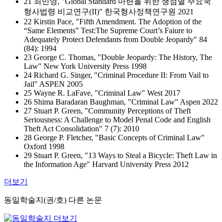
21 최민영, "Global Standard 마련을 위한 쟁점별 주요국
형사법령 비교연구(II)" 한국형사정책연구원 2021
22 Kirstin Pace, "Fifth Amendment. The Adoption of the
“Same Elements” Test:The Supreme Court’s Faiure to
Adequately Protect Defendants from Double Jeopardy" 84
(84): 1994
23 George C. Thomas, "Double Jeopardy: The History, The
Law" New York University Press 1998
24 Richard G. Singer, "Criminal Procedure II: From Vail to
Jail" ASPEN 2005
25 Wayne R. LaFave, "Criminal Law" West 2017
26 Shima Baradaran Baughman, "Criminal Law" Aspen 2022
27 Stuart P. Green, "Community Perceptions of Theft
Seriousness: A Challenge to Model Penal Code and English
Theft Act Consolidation" 7 (7): 2010
28 George P. Fletcher, "Basic Concepts of Criminal Law"
Oxford 1998
29 Stuart P. Green, "13 Ways to Steal a Bicycle: Theft Law in
the Information Age" Harvard University Press 2012
더보기
동일학술지(권/호) 다른 논문