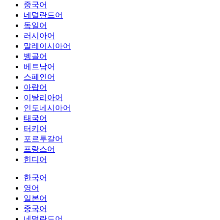
중국어
네덜란드어
독일어
러시아어
말레이시아어
벵골어
베트남어
스페인어
아랍어
이탈리아어
인도네시아어
태국어
터키어
포르투갈어
프랑스어
힌디어
한국어
영어
일본어
중국어
네덜란드어