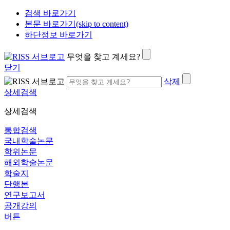
검색 바로가기
본문 바로가기(skip to content)
하단정보 바로가기
무엇을 찾고 계세요?
닫기
삭제
상세검색
상세검색
통합검색
국내학술논문
학위논문
해외학술논문
학술지
단행본
연구보고서
공개강의
버튼