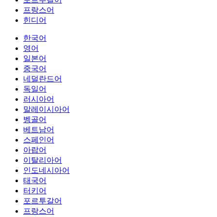
프랑스어
힌디어
한국어
영어
일본어
중국어
네덜란드어
독일어
러시아어
말레이시아어
벵골어
베트남어
스페인어
아랍어
이탈리아어
인도네시아어
태국어
터키어
포르투갈어
프랑스어