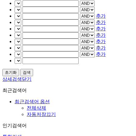
추가
추가
추가
추가
추가
추가
추가
상세검색닫기
최근검색어
최근검색어 옵션
전체삭제
자동저장끄기
인기검색어