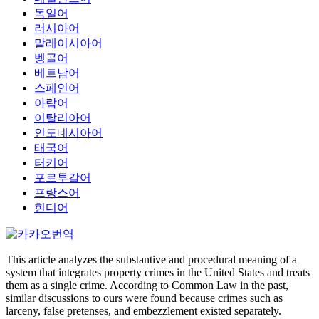
독일어
러시아어
말레이시아어
벵골어
베트남어
스페인어
아랍어
이탈리아어
인도네시아어
태국어
터키어
포르투갈어
프랑스어
힌디어
This article analyzes the substantive and procedural meaning of a
system that integrates property crimes in the United States and treats
them as a single crime. According to Common Law in the past,
similar discussions to ours were found because crimes such as
larceny, false pretenses, and embezzlement existed separately.