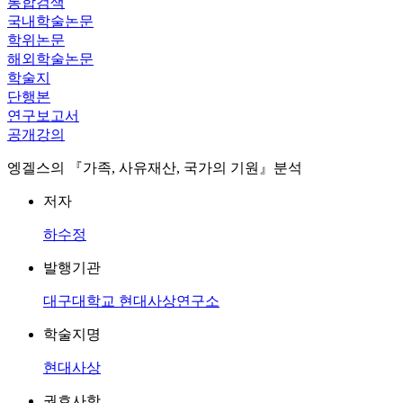
통합검색
국내학술논문
학위논문
해외학술논문
학술지
단행본
연구보고서
공개강의
엥겔스의 『가족, 사유재산, 국가의 기원』분석
저자
하수정
발행기관
대구대학교 현대사상연구소
학술지명
현대사상
권호사항