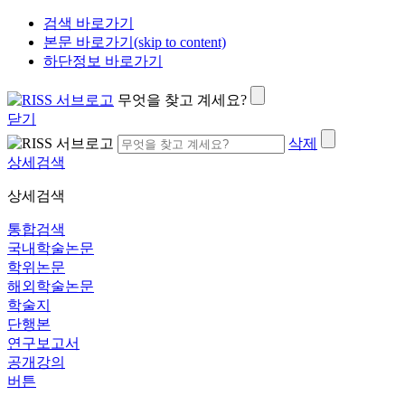
검색 바로가기
본문 바로가기(skip to content)
하단정보 바로가기
무엇을 찾고 계세요?
닫기
삭제
상세검색
상세검색
통합검색
국내학술논문
학위논문
해외학술논문
학술지
단행본
연구보고서
공개강의
버튼