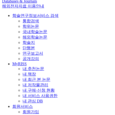
Databases & Journals
해외전자자료 이용안내
학술연구정보서비스 검색
통합검색
학위논문
국내학술논문
해외학술논문
학술지
단행본
연구보고서
공개강의
MyRISS
내 추천논문
내 책장
내 최근 본 논문
내 저작물관리
내 구매·신청 현황
내 서비스 사용권한
내 관심 DB
회원서비스
회원가입