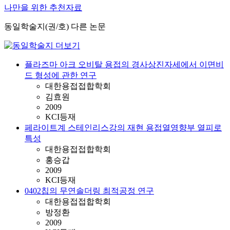
나만을 위한 추천자료
동일학술지(권/호) 다른 논문
플라즈마 아크 오비탈 용접의 경사상진자세에서 이면비
드 형성에 관한 연구
대한용접접합학회
김효원
2009
KCI등재
페라이트계 스테인리스강의 재현 용접열영향부 열피로
특성
대한용접접합학회
홍승갑
2009
KCI등재
0402칩의 무연솔더링 최적공정 연구
대한용접접합학회
방정환
2009