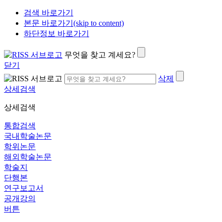
검색 바로가기
본문 바로가기(skip to content)
하단정보 바로가기
무엇을 찾고 계세요?
닫기
삭제
상세검색
상세검색
통합검색
국내학술논문
학위논문
해외학술논문
학술지
단행본
연구보고서
공개강의
버튼