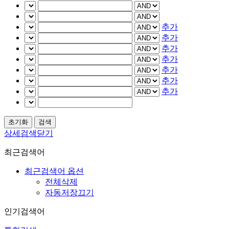
추가
추가
추가
추가
추가
추가
추가
상세검색닫기
최근검색어
최근검색어 옵션
전체삭제
자동저장끄기
인기검색어