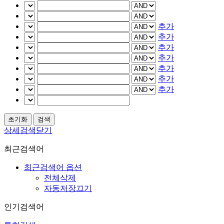
추가
추가
추가
추가
추가
추가
추가
상세검색닫기
최근검색어
최근검색어 옵션
전체삭제
자동저장끄기
인기검색어