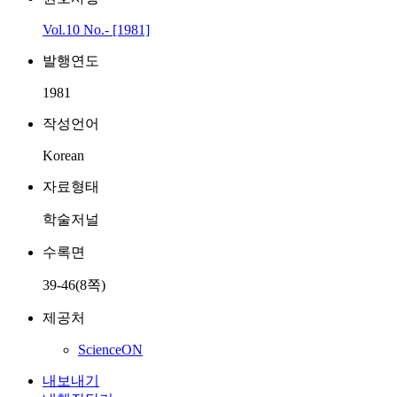
Vol.10 No.- [1981]
발행연도
1981
작성언어
Korean
자료형태
학술저널
수록면
39-46(8쪽)
제공처
ScienceON
내보내기