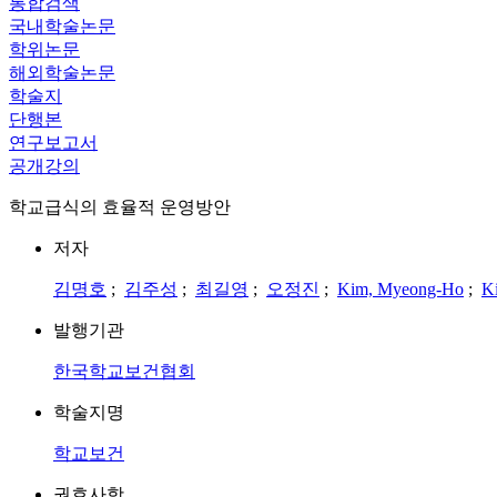
통합검색
국내학술논문
학위논문
해외학술논문
학술지
단행본
연구보고서
공개강의
학교급식의 효율적 운영방안
저자
김명호
;
김주성
;
최길영
;
오정진
;
Kim, Myeong-Ho
;
K
발행기관
한국학교보건협회
학술지명
학교보건
권호사항