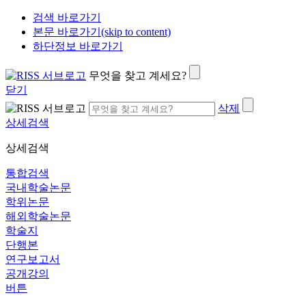
검색 바로가기
본문 바로가기(skip to content)
하단정보 바로가기
무엇을 찾고 계세요?
닫기
삭제
상세검색
상세검색
통합검색
국내학술논문
학위논문
해외학술논문
학술지
단행본
연구보고서
공개강의
버튼