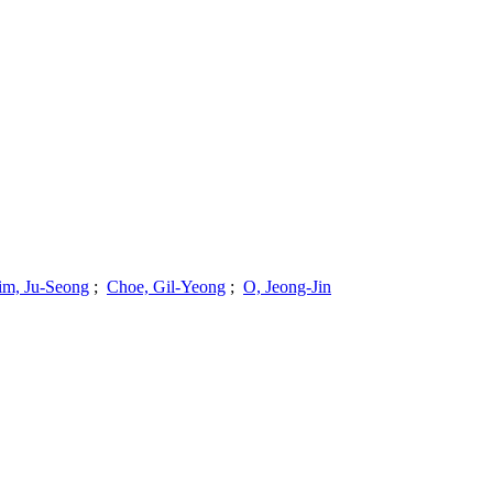
im, Ju-Seong
;
Choe, Gil-Yeong
;
O, Jeong-Jin