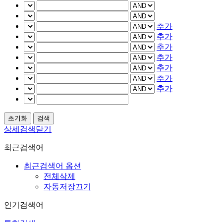
추가
추가
추가
추가
추가
추가
추가
상세검색닫기
최근검색어
최근검색어 옵션
전체삭제
자동저장끄기
인기검색어