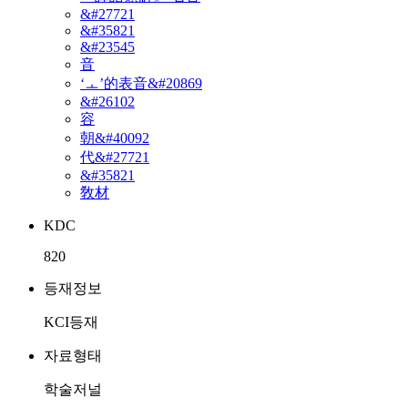
&#27721
&#35821
&#23545
音
‘ㅗ’的表音&#20869
&#26102
容
朝&#40092
代&#27721
&#35821
敎材
KDC
820
등재정보
KCI등재
자료형태
학술저널