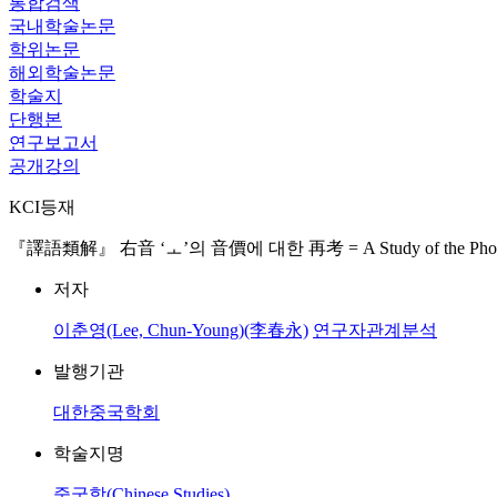
통합검색
국내학술논문
학위논문
해외학술논문
학술지
단행본
연구보고서
공개강의
KCI등재
『譯語類解』 右音 ‘ㅗ’의 音價에 대한 再考 = A Study of the Phonetic Valu
저자
이춘영(Lee, Chun-Young)(李春永)
연구자관계분석
발행기관
대한중국학회
학술지명
중국학(Chinese Studies)