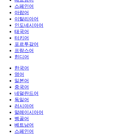
스페인어
아랍어
이탈리아어
인도네시아어
태국어
터키어
포르투갈어
프랑스어
힌디어
한국어
영어
일본어
중국어
네덜란드어
독일어
러시아어
말레이시아어
벵골어
베트남어
스페인어