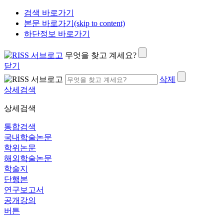
검색 바로가기
본문 바로가기(skip to content)
하단정보 바로가기
무엇을 찾고 계세요?
닫기
삭제
상세검색
상세검색
통합검색
국내학술논문
학위논문
해외학술논문
학술지
단행본
연구보고서
공개강의
버튼