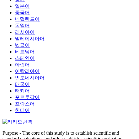
일본어
중국어
네덜란드어
독일어
러시아어
말레이시아어
벵골어
베트남어
스페인어
아랍어
이탈리아어
인도네시아어
태국어
터키어
포르투갈어
프랑스어
힌디어
Purpose - The core of this study is to establish scientific and
standard evaluation standards, establish a scientific evaluation