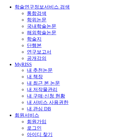
학술연구정보서비스 검색
통합검색
학위논문
국내학술논문
해외학술논문
학술지
단행본
연구보고서
공개강의
MyRISS
내 추천논문
내 책장
내 최근 본 논문
내 저작물관리
내 구매·신청 현황
내 서비스 사용권한
내 관심 DB
회원서비스
회원가입
로그인
아이디 찾기