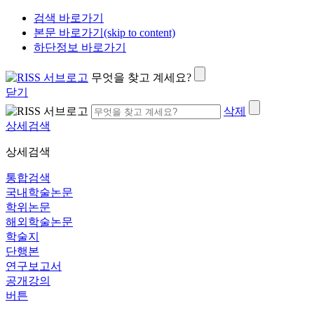
검색 바로가기
본문 바로가기(skip to content)
하단정보 바로가기
무엇을 찾고 계세요?
닫기
삭제
상세검색
상세검색
통합검색
국내학술논문
학위논문
해외학술논문
학술지
단행본
연구보고서
공개강의
버튼