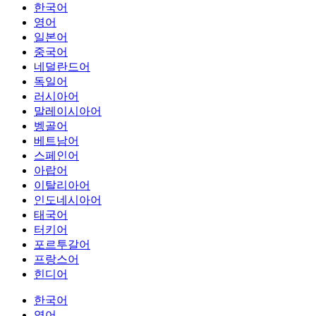
한국어
영어
일본어
중국어
네덜란드어
독일어
러시아어
말레이시아어
벵골어
베트남어
스페인어
아랍어
이탈리아어
인도네시아어
태국어
터키어
포르투갈어
프랑스어
힌디어
한국어
영어