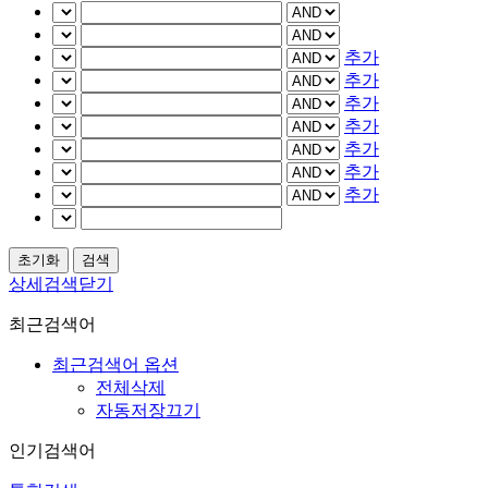
추가
추가
추가
추가
추가
추가
추가
상세검색닫기
최근검색어
최근검색어 옵션
전체삭제
자동저장끄기
인기검색어