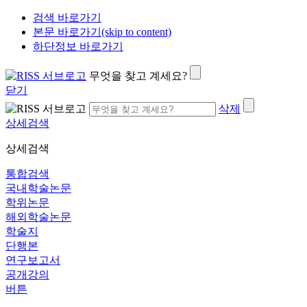
검색 바로가기
본문 바로가기(skip to content)
하단정보 바로가기
무엇을 찾고 계세요?
닫기
삭제
상세검색
상세검색
통합검색
국내학술논문
학위논문
해외학술논문
학술지
단행본
연구보고서
공개강의
버튼