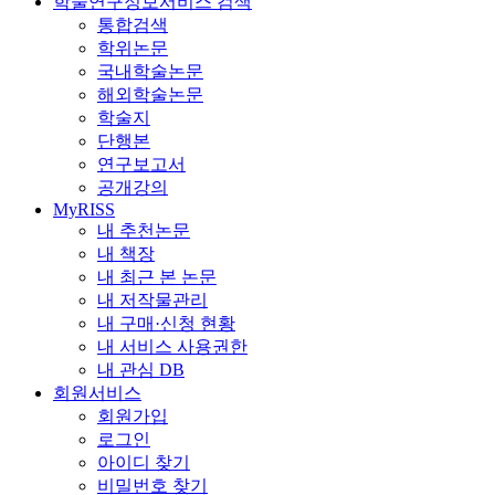
학술연구정보서비스 검색
통합검색
학위논문
국내학술논문
해외학술논문
학술지
단행본
연구보고서
공개강의
MyRISS
내 추천논문
내 책장
내 최근 본 논문
내 저작물관리
내 구매·신청 현황
내 서비스 사용권한
내 관심 DB
회원서비스
회원가입
로그인
아이디 찾기
비밀번호 찾기