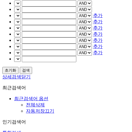
추가
추가
추가
추가
추가
추가
추가
상세검색닫기
최근검색어
최근검색어 옵션
전체삭제
자동저장끄기
인기검색어