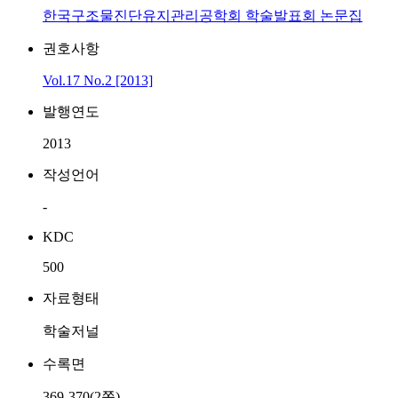
한국구조물진단유지관리공학회 학술발표회 논문집
권호사항
Vol.17 No.2 [2013]
발행연도
2013
작성언어
-
KDC
500
자료형태
학술저널
수록면
369-370(2쪽)