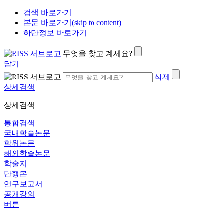
검색 바로가기
본문 바로가기(skip to content)
하단정보 바로가기
무엇을 찾고 계세요?
닫기
삭제
상세검색
상세검색
통합검색
국내학술논문
학위논문
해외학술논문
학술지
단행본
연구보고서
공개강의
버튼