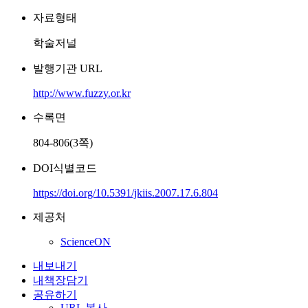
자료형태
학술저널
발행기관 URL
http://www.fuzzy.or.kr
수록면
804-806(3쪽)
DOI식별코드
https://doi.org/10.5391/jkiis.2007.17.6.804
제공처
ScienceON
내보내기
내책장담기
공유하기
URL 복사