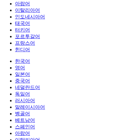
아랍어
이탈리아어
인도네시아어
태국어
터키어
포르투갈어
프랑스어
힌디어
한국어
영어
일본어
중국어
네덜란드어
독일어
러시아어
말레이시아어
벵골어
베트남어
스페인어
아랍어
이탈리아어