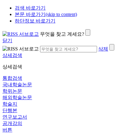
검색 바로가기
본문 바로가기(skip to content)
하단정보 바로가기
무엇을 찾고 계세요?
닫기
삭제
상세검색
상세검색
통합검색
국내학술논문
학위논문
해외학술논문
학술지
단행본
연구보고서
공개강의
버튼