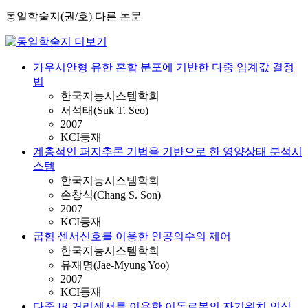
동일학술지(권/호) 다른 논문
가우시안형 유한 혼합 분포에 기반한 다중 임계값 결정
법
한국지능시스템학회
서석태(Suk T. Seo)
2007
KCI등재
계층적인 퍼지추론 기법을 기반으로 한 영양상태 분석시
스템
한국지능시스템학회
손창식(Chang S. Son)
2007
KCI등재
굽힘 센서신호를 이용한 인공의수의 제어
한국지능시스템학회
유재명(Jae-Myung Yoo)
2007
KCI등재
다중 IR 거리센서를 이용한 이동로봇의 자기위치 인식