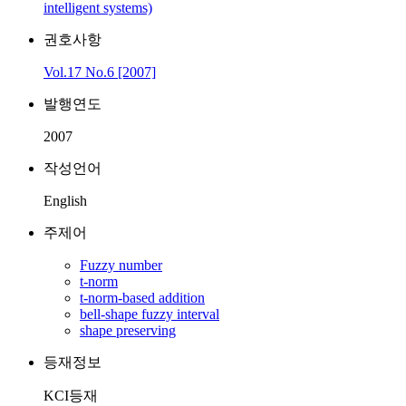
intelligent systems)
권호사항
Vol.17 No.6 [2007]
발행연도
2007
작성언어
English
주제어
Fuzzy number
t-norm
t-norm-based addition
bell-shape fuzzy interval
shape preserving
등재정보
KCI등재