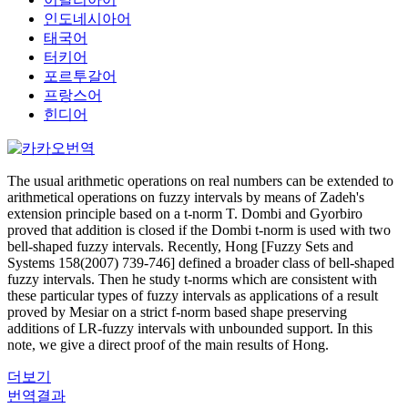
인도네시아어
태국어
터키어
포르투갈어
프랑스어
힌디어
The usual arithmetic operations on real numbers can be extended to
arithmetical operations on fuzzy intervals by means of Zadeh's
extension principle based on a t-norm T. Dombi and Gyorbiro
proved that addition is closed if the Dombi t-norm is used with two
bell-shaped fuzzy intervals. Recently, Hong [Fuzzy Sets and
Systems 158(2007) 739-746] defined a broader class of bell-shaped
fuzzy intervals. Then he study t-norms which are consistent with
these particular types of fuzzy intervals as applications of a result
proved by Mesiar on a strict f-norm based shape preserving
additions of LR-fuzzy intervals with unbounded support. In this
note, we give a direct proof of the main results of Hong.
더보기
번역결과