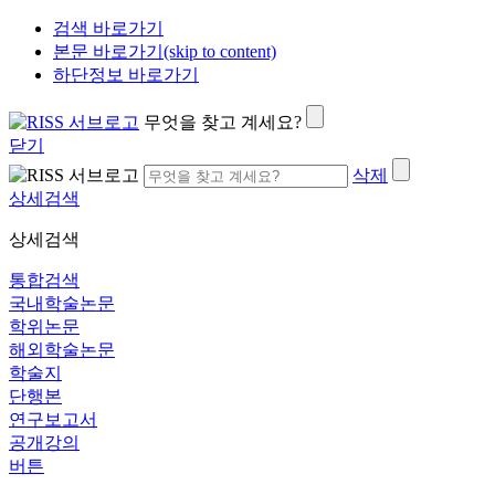
검색 바로가기
본문 바로가기(skip to content)
하단정보 바로가기
무엇을 찾고 계세요?
닫기
삭제
상세검색
상세검색
통합검색
국내학술논문
학위논문
해외학술논문
학술지
단행본
연구보고서
공개강의
버튼