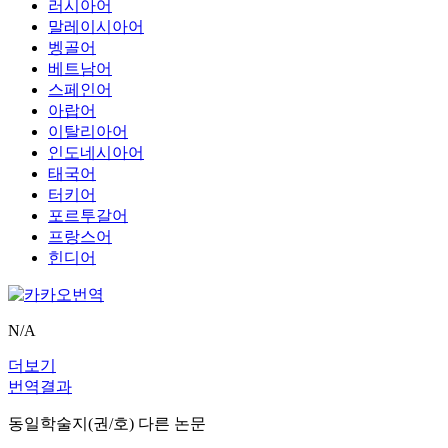
러시아어
말레이시아어
벵골어
베트남어
스페인어
아랍어
이탈리아어
인도네시아어
태국어
터키어
포르투갈어
프랑스어
힌디어
N/A
더보기
번역결과
동일학술지(권/호) 다른 논문