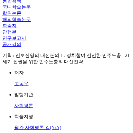
통합검색
국내학술논문
학위논문
해외학술논문
학술지
단행본
연구보고서
공개강의
기획 / 진보진영의 대선논의 1 : 정치참여 선언한 민주노총 - 21
세기 집권을 위한 민주노총의 대선전략
저자
고동우
발행기관
사회평론
학술지명
월간 사회평론 길(N/A)