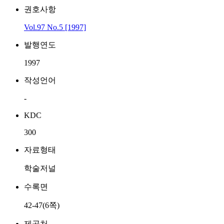
권호사항
Vol.97 No.5 [1997]
발행연도
1997
작성언어
-
KDC
300
자료형태
학술저널
수록면
42-47(6쪽)
제공처