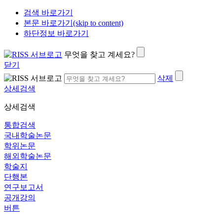
검색 바로가기
본문 바로가기(skip to content)
하단정보 바로가기
무엇을 찾고 계세요?
닫기
삭제
상세검색
상세검색
통합검색
국내학술논문
학위논문
해외학술논문
학술지
단행본
연구보고서
공개강의
버튼