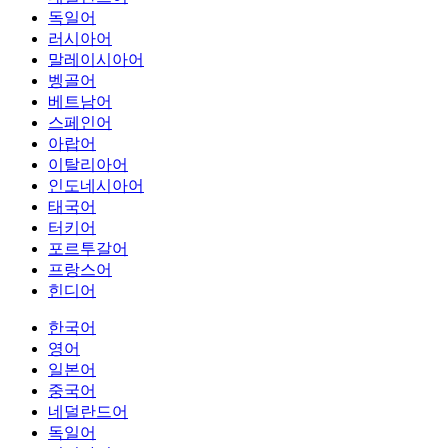
독일어
러시아어
말레이시아어
벵골어
베트남어
스페인어
아랍어
이탈리아어
인도네시아어
태국어
터키어
포르투갈어
프랑스어
힌디어
한국어
영어
일본어
중국어
네덜란드어
독일어