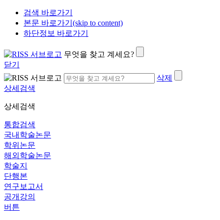
검색 바로가기
본문 바로가기(skip to content)
하단정보 바로가기
무엇을 찾고 계세요?
닫기
삭제
상세검색
상세검색
통합검색
국내학술논문
학위논문
해외학술논문
학술지
단행본
연구보고서
공개강의
버튼