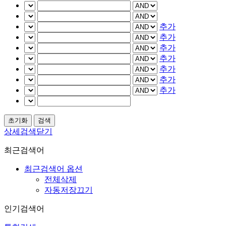
추가
추가
추가
추가
추가
추가
추가
상세검색닫기
최근검색어
최근검색어 옵션
전체삭제
자동저장끄기
인기검색어