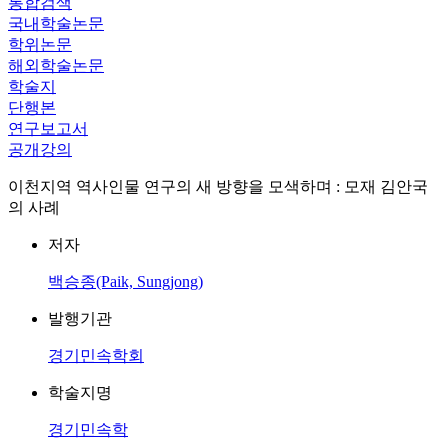
통합검색
국내학술논문
학위논문
해외학술논문
학술지
단행본
연구보고서
공개강의
이천지역 역사인물 연구의 새 방향을 모색하며 : 모재 김안국
의 사례
저자
백승종(Paik, Sungjong)
발행기관
경기민속학회
학술지명
경기민속학