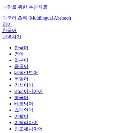
나만을 위한 추천자료
다국어 초록 (Multilingual Abstract)
영어
한국어
번역하기
한국어
영어
일본어
중국어
네덜란드어
독일어
러시아어
말레이시아어
벵골어
베트남어
스페인어
아랍어
이탈리아어
인도네시아어