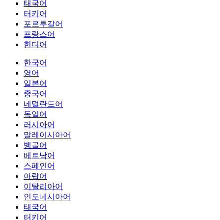
태국어
터키어
포르투갈어
프랑스어
힌디어
한국어
영어
일본어
중국어
네덜란드어
독일어
러시아어
말레이시아어
벵골어
베트남어
스페인어
아랍어
이탈리아어
인도네시아어
태국어
터키어