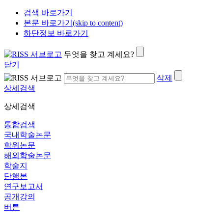
검색 바로가기
본문 바로가기(skip to content)
하단정보 바로가기
무엇을 찾고 계세요?
닫기
삭제
상세검색
상세검색
통합검색
국내학술논문
학위논문
해외학술논문
학술지
단행본
연구보고서
공개강의
버튼