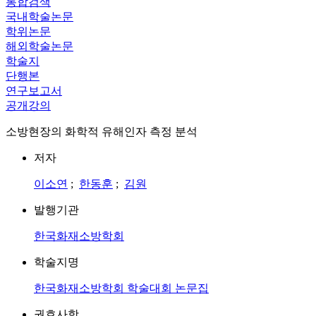
통합검색
국내학술논문
학위논문
해외학술논문
학술지
단행본
연구보고서
공개강의
소방현장의 화학적 유해인자 측정 분석
저자
이소연
;
한동훈
;
김원
발행기관
한국화재소방학회
학술지명
한국화재소방학회 학술대회 논문집
권호사항