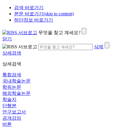
검색 바로가기
본문 바로가기(skip to content)
하단정보 바로가기
무엇을 찾고 계세요?
닫기
삭제
상세검색
상세검색
통합검색
국내학술논문
학위논문
해외학술논문
학술지
단행본
연구보고서
공개강의
버튼