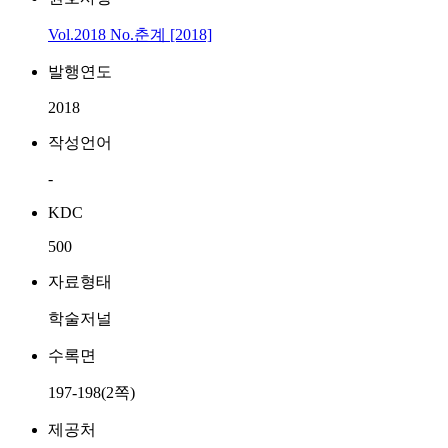
Vol.2018 No.춘계 [2018]
발행연도
2018
작성언어
-
KDC
500
자료형태
학술저널
수록면
197-198(2쪽)
제공처