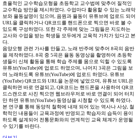
효율적인 교수학습모형을 초등학교 교수법에 맞추어 질적인
교수학습 방안을 제시하였다. 수업마다 활용할 수 있는 노래악
보와 율동설명이 있으며, 음원과 율동이 유튜브에 업로드 되어
URL을 클릭하거나 QR코드를 핸드폰으로 찍으면 바로 볼 수
있도록 구성하였다. 또한 각 주제에 맞는 그림들은 지도하는
교사와 수업을 받는 학생들 모두에게 교육적 가치가 있다고 본
다.
음양오행 관련 가사를 만들고, 노래 반주에 맞추어 8곡의 음반
을 제작하였다. 8곡 중 5곡은 율동 동영상을 촬영하여 초등학
생들이 신체 활동을 통해 학습 주제를 몸으로 익힐 수 있도록
유튜브(YouTube)에 업로드 하였으며, 나머지 3곡은 그림을 보
며 노래하도록 유튜브(YouTube)에 업로드 하였다. 유튜브
(YouTube) QR코드와 URL을 논문에 넣었으며, 유튜브 URL은
클릭하면 바로 연결되고, QR코드는 핸드폰을 사용하여 QR코
드스캔으로 사진 찍으면 웹브라우저로 바로 연결이 되어 터치
만 하면 유튜브(YouTube) 동영상을 시청할 수 있도록 하였다.
본 연구를 통해 동양적 철학에 내재 되어 있는 역사나 사상, 철
학적인 내용들이 교육과정에 반영되고 학습자의 습득이 용이
하도록 설계되어 전통문화와의 연계적인 교육 체계가 운영될
수 있기를 바란다.
더보기