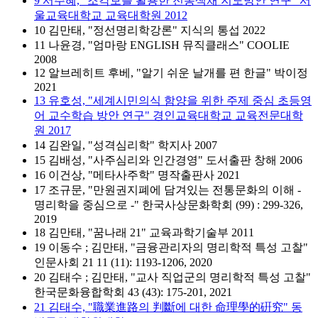
9 서주혜, "조각보를 활용한 전통색채 지도방안 연구" 서
울교육대학교 교육대학원 2012
10 김만태, "정선명리학강론" 지식의 통섭 2022
11 나윤경, "엄마랑 ENGLISH 뮤직클래스" COOLIE
2008
12 알브레히트 후베, "알기 쉬운 날개를 편 한글" 박이정
2021
13 유호성, "세계시민의식 함양을 위한 주제 중심 초등영
어 교수학습 방안 연구" 경인교육대학교 교육전문대학
원 2017
14 김완일, "성격심리학" 학지사 2007
15 김배성, "사주심리와 인간경영" 도서출판 창해 2006
16 이건상, "메타사주학" 명작출판사 2021
17 조규문, "만원권지폐에 담겨있는 전통문화의 이해 -
명리학을 중심으로 -" 한국사상문화학회 (99) : 299-326,
2019
18 김만태, "꿈나래 21" 교육과학기술부 2011
19 이동수 ; 김만태, "금융관리자의 명리학적 특성 고찰"
인문사회 21 11 (11): 1193-1206, 2020
20 김태수 ; 김만태, "교사 직업군의 명리학적 특성 고찰"
한국문화융합학회 43 (43): 175-201, 2021
21 김태수, "職業進路의 判斷에 대한 命理學的硏究" 동