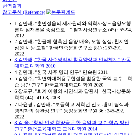
번역결과
참고문헌 (Reference)
1 김만태, "훈민정음의 제자원리와 역학사상－음양오행
론과 삼재론을 중심으로－" 철학사상연구소 (45) : 55-94,
2012
2 김만태, "한글에 함축된 음양 배속, 오행 상생, 천지인
삼원 사상 고찰" 한국민족문화연구소 (81) : 257-291,
2022
3 김만태, "한국 사주명리의 활용양상과 인식체계" 안동
대학교 대학원 2010
4 김만태, "한국 사주 명리 연구" 민속원 2011
5 김영주, "학연화대처용무합설을 활용한 국악 교수ㆍ학
습 방안 연구" 한국교원대학교대학원 2020
6 장도규, "퇴계 이황의 시인식과 달관시" 한국사상문화
학회 (44) : 41-68, 2008
7 나윤경 ; 김만태, "초등학교 저학년 진로․흥미 탐색과
명리학의 상관성 연구" 동양문화연구원 36 : 245-292,
2022
8 김 솔, "창의·인성 함양을 위한 음악과 교수·학습 방안
연구" 춘천교육대학교 교육대학원 2014