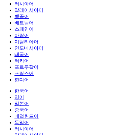
러시아어
말레이시아어
벵골어
베트남어
스페인어
아랍어
이탈리아어
인도네시아어
태국어
터키어
포르투갈어
프랑스어
힌디어
한국어
영어
일본어
중국어
네덜란드어
독일어
러시아어