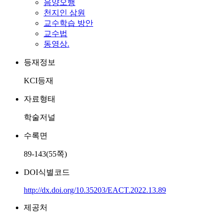
음양오행
천지인 삼원
교수학습 방안
교수법
동영상.
등재정보
KCI등재
자료형태
학술저널
수록면
89-143(55쪽)
DOI식별코드
http://dx.doi.org/10.35203/EACT.2022.13.89
제공처