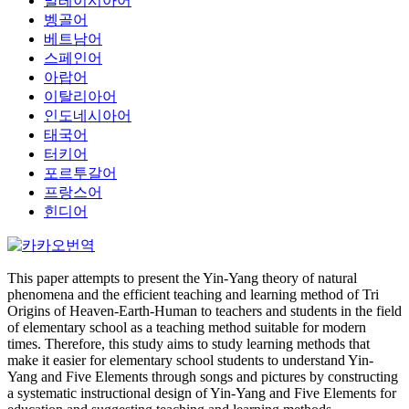
말레이시아어
벵골어
베트남어
스페인어
아랍어
이탈리아어
인도네시아어
태국어
터키어
포르투갈어
프랑스어
힌디어
This paper attempts to present the Yin-Yang theory of natural
phenomena and the efficient teaching and learning method of Tri
Origins of Heaven-Earth-Human to teachers and students in the field
of elementary school as a teaching method suitable for modern
times. Therefore, this study aims to study learning methods that
make it easier for elementary school students to understand Yin-
Yang and Five Elements through songs and pictures by constructing
a systematic instructional design of Yin-Yang and Five Elements for