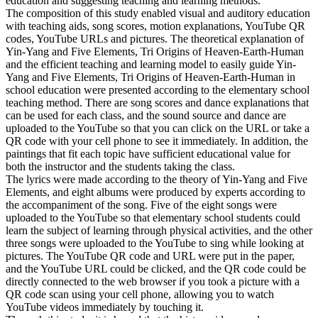
education and suggesting teaching and learning methods.
The composition of this study enabled visual and auditory education
with teaching aids, song scores, motion explanations, YouTube QR
codes, YouTube URLs and pictures. The theoretical explanation of
Yin-Yang and Five Elements, Tri Origins of Heaven-Earth-Human
and the efficient teaching and learning model to easily guide Yin-
Yang and Five Elements, Tri Origins of Heaven-Earth-Human in
school education were presented according to the elementary school
teaching method. There are song scores and dance explanations that
can be used for each class, and the sound source and dance are
uploaded to the YouTube so that you can click on the URL or take a
QR code with your cell phone to see it immediately. In addition, the
paintings that fit each topic have sufficient educational value for
both the instructor and the students taking the class.
The lyrics were made according to the theory of Yin-Yang and Five
Elements, and eight albums were produced by experts according to
the accompaniment of the song. Five of the eight songs were
uploaded to the YouTube so that elementary school students could
learn the subject of learning through physical activities, and the other
three songs were uploaded to the YouTube to sing while looking at
pictures. The YouTube QR code and URL were put in the paper,
and the YouTube URL could be clicked, and the QR code could be
directly connected to the web browser if you took a picture with a
QR code scan using your cell phone, allowing you to watch
YouTube videos immediately by touching it.