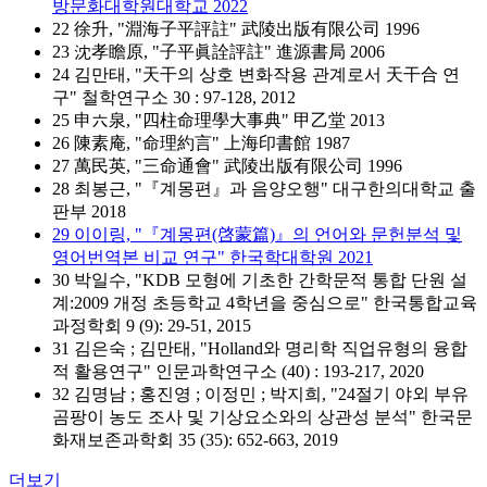
방문화대학원대학교 2022
22 徐升, "淵海子平評註" 武陵出版有限公司 1996
23 沈孝瞻原, "子平眞詮評註" 進源書局 2006
24 김만태, "天干의 상호 변화작용 관계로서 天干合 연
구" 철학연구소 30 : 97-128, 2012
25 申六泉, "四柱命理學大事典" 甲乙堂 2013
26 陳素庵, "命理約言" 上海印書館 1987
27 萬民英, "三命通會" 武陵出版有限公司 1996
28 최봉근, "『계몽편』과 음양오행" 대구한의대학교 출
판부 2018
29 이이링, "『계몽편(啓蒙篇)』의 언어와 문헌분석 및
영어번역본 비교 연구" 한국학대학원 2021
30 박일수, "KDB 모형에 기초한 간학문적 통합 단원 설
계:2009 개정 초등학교 4학년을 중심으로" 한국통합교육
과정학회 9 (9): 29-51, 2015
31 김은숙 ; 김만태, "Holland와 명리학 직업유형의 융합
적 활용연구" 인문과학연구소 (40) : 193-217, 2020
32 김명남 ; 홍진영 ; 이정민 ; 박지희, "24절기 야외 부유
곰팡이 농도 조사 및 기상요소와의 상관성 분석" 한국문
화재보존과학회 35 (35): 652-663, 2019
더보기