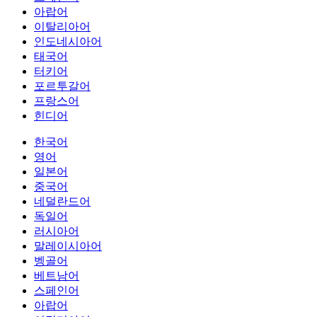
아랍어
이탈리아어
인도네시아어
태국어
터키어
포르투갈어
프랑스어
힌디어
한국어
영어
일본어
중국어
네덜란드어
독일어
러시아어
말레이시아어
벵골어
베트남어
스페인어
아랍어